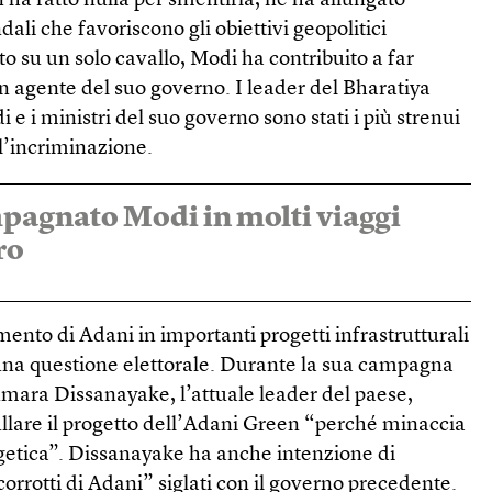
 ha fatto nulla per smentirla, né ha allungato
dali che favoriscono gli obiettivi geopolitici
to su un solo cavallo, Modi ha contribuito a far
 agente del suo governo. I leader del Bharatiya
i e i ministri del suo governo sono stati i più strenui
l’incriminazione.
pagnato Modi in molti viaggi
ero
mento di Adani in importanti progetti infrastrutturali
 una questione elettorale. Durante la sua campagna
mara Dissanayake, l’attuale leader del paese,
lare il progetto dell’Adani Green “perché minaccia
rgetica”. Dissanayake ha anche intenzione di
corrotti di Adani” siglati con il governo precedente.