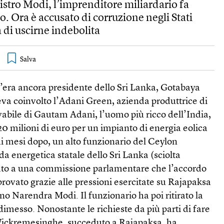
stro Modi, l’imprenditore miliardario fa
do. Ora è accusato di corruzione negli Stati
ia di uscirne indebolita
d’era ancora presidente dello Sri Lanka, Gotabaya
va coinvolto l’Adani Green, azienda produttrice di
abile di Gautam Adani, l’uomo più ricco dell’India,
0 milioni di euro per un impianto di energia eolica
i mesi dopo, un alto funzionario del Ceylon
nda energetica statale dello Sri Lanka (sciolta
ato a una commissione parlamentare che l’accordo
rovato grazie alle pressioni esercitate su Rajapaksa
no Narendra Modi. Il funzionario ha poi ritirato la
dimesso. Nonostante le richieste da più parti di fare
 Wickremesinghe, succeduto a Rajapaksa, ha