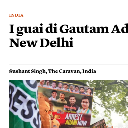
INDIA
I guai di Gautam A
New Delhi
Sushant Singh
,
The Caravan
,
India