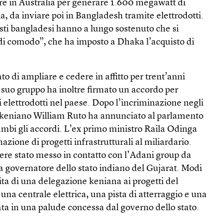
re in Australia per generare 1.600 megawatt di
a, da inviare poi in Bangladesh tramite elettrodotti.
visti bangladesi hanno a lungo sostenuto che si
“di comodo”, che ha imposto a Dhaka l’acquisto di
o di ampliare e cedere in affitto per trent’anni
Il suo gruppo ha inoltre firmato un accordo per
i elettrodotti nel paese. Dopo l’incriminazione negli
te keniano William Ruto ha annunciato al parlamento
ambi gli accordi. L’ex primo ministro Raila Odinga
azione di progetti infrastrutturali al miliardario.
sere stato messo in contatto con l’Adani group da
ra governatore dello stato indiano del Gujarat. Modi
ita di una delegazione keniana ai progetti del
 una centrale elettrica, una pista di atterraggio e una
zata in una palude concessa dal governo dello stato.