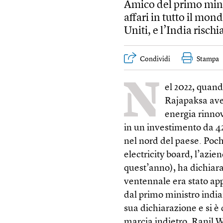
Amico del primo mini
affari in tutto il mon
Uniti, e l’India risch
Condividi
Stampa
N
el 2022, quan
Rajapaksa ave
energia rinnov
in un investimento da 42
nel nord del paese. Poch
electricity board, l’azie
quest’anno), ha dichiar
ventennale era stato app
dal primo ministro india
sua dichiarazione e si è 
marcia indietro, Ranil