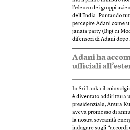
ma il primo ministro non
l’elenco dei gruppi azien
dell’India. Puntando tut
percepire Adani come un
janata party (Bjp) di Mod
difensori di Adani dopo 
Adani ha accom
ufficiali all’est
In Sri Lanka il coinvolgi
è diventato addirittura
presidenziale, Anura Ku
aveva promesso di annul
la nostra sovranità ene
indagare sugli “accordi 