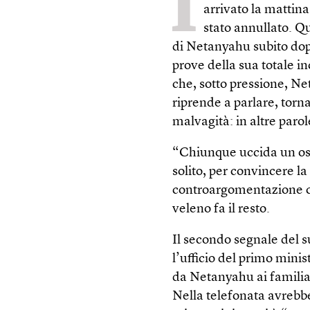
I
arrivato la mattina
stato annullato. Qu
di Netanyahu subito dopo
prove della sua totale i
che, sotto pressione, 
riprende a parlare, torna
malvagità: in altre parole
“Chiunque uccida un os
solito, per convincere l
controargomentazione c
veleno fa il resto.
Il secondo segnale del s
l’ufficio del primo minis
da Netanyahu ai familiar
Nella telefonata avrebbe