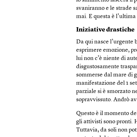
lo sfinimento lascerà il
svaniranno e le strade 
mai. E questa è l’ultima
Iniziative drastiche
Da qui nasce l’urgente b
esprimere emozione, pro
lui non c’è niente di aut
disgustosamente traspare
sommerse dal mare di gri
manifestazione del 1 se
parziale si è smorzato n
sopravvissuto. Andrò av
Questo è il momento dell
gli attivisti sono pront
Tuttavia, da soli non pot