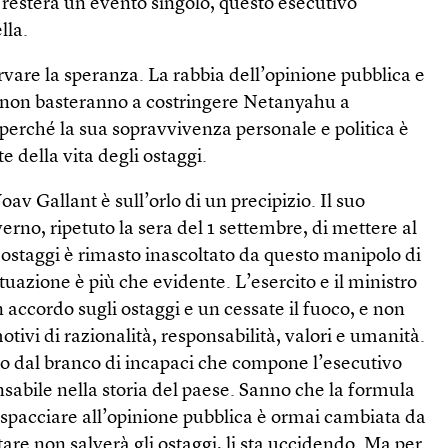
 resterà un evento singolo, questo esecutivo
lla.
ervare la speranza. La rabbia dell’opinione pubblica e
si non basteranno a costringere Netanyahu a
perché la sua sopravvivenza personale e politica è
e della vita degli ostaggi.
oav Gallant è sull’orlo di un precipizio. Il suo
verno, ripetuto la sera del 1 settembre, di mettere al
i ostaggi è rimasto inascoltato da questo manipolo di
situazione è più che evidente. L’esercito e il ministro
 accordo sugli ostaggi e un cessate il fuoco, e non
tivi di razionalità, responsabilità, valori e umanità.
uito dal branco di incapaci che compone l’esecutivo
onsabile nella storia del paese. Sanno che la formula
 spacciare all’opinione pubblica è ormai cambiata da
tare non salverà gli ostaggi, li sta uccidendo. Ma per