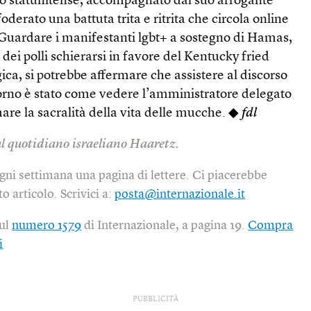
so statunitense, accompagnato dal suo arrogante
derato una battuta trita e ritrita che circola online
. Guardare i manifestanti lgbt+ a sostegno di Hamas,
dei polli schierarsi in favore del Kentucky fried
gica, si potrebbe affermare che assistere al discorso
orno è stato come vedere l’amministratore delegato
re la sacralità della vita delle mucche. ◆
fdl
ul quotidiano israeliano Haaretz.
gni settimana una pagina di lettere. Ci piacerebbe
o articolo. Scrivici a:
posta@internazionale.it
sul
numero 1579
di Internazionale, a pagina 19.
Compra
i
PUBBLICITÀ