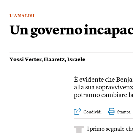
L’ANALISI
Un governo incapace
Yossi Verter
,
Haaretz
,
Israele
È evidente che Benj
alla sua sopravvivenza
potranno cambiare la
Condividi
Stampa
l primo segnale ch