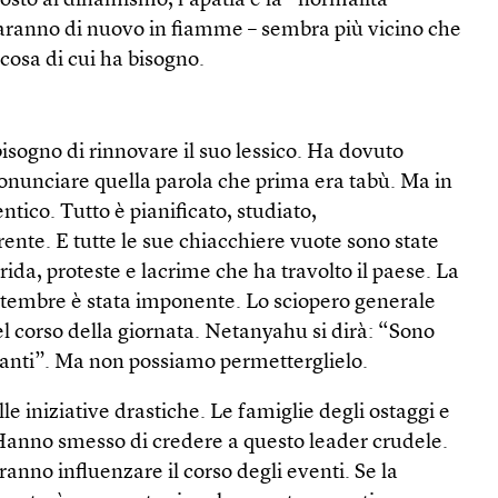
 posto al dinamismo, l’apatia e la “normalità”
saranno di nuovo in fiamme – sembra più vicino che
 cosa di cui ha bisogno.
isogno di rinnovare il suo lessico. Ha dovuto
nunciare quella parola che prima era tabù. Ma in
entico. Tutto è pianificato, studiato,
nte. E tutte le sue chiacchiere vuote sono state
da, proteste e lacrime che ha travolto il paese. La
ttembre è stata imponente. Lo sciopero generale
el corso della giornata. Netanyahu si dirà: “Sono
anti”. Ma non possiamo permetterglielo.
e iniziative drastiche. Le famiglie degli ostaggi e
i. Hanno smesso di credere a questo leader crudele.
ranno influenzare il corso degli eventi. Se la