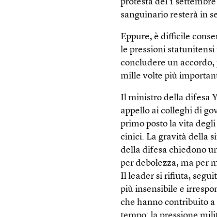
protesta del 1 settembre
sanguinario resterà in se
Eppure, è difficile cons
le pressioni statuniten
concludere un accordo, 
mille volte più important
Il ministro della difesa Y
appello ai colleghi di go
primo posto la vita degl
cinici. La gravità della 
della difesa chiedono un
per debolezza, ma per mo
Il leader si rifiuta, seg
più insensibile e irresp
che hanno contribuito a
tempo: la pressione mili