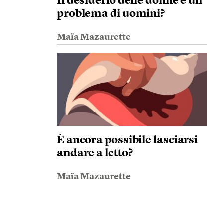
Il desiderio delle donne è un
problema di uomini?
Maïa Mazaurette
È ancora possibile lasciarsi
andare a letto?
Maïa Mazaurette