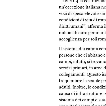
“Nel 2014 la costruzion
un’eccezione italiana n
voci di spesa elevatissi
condizioni di vita di ro
diritti umani”, afferma i
milioni di euro per mante
accoglienza per soli rom
Il sistema dei campi com
persone che ci abitano e
campi, infatti, si trovan
servizi primari, in aree 
collegamenti. Questo is
frequentare le scuole per
adulti. Inoltre, le condi
causa di infrastrutture 
sistema dei campi è stato