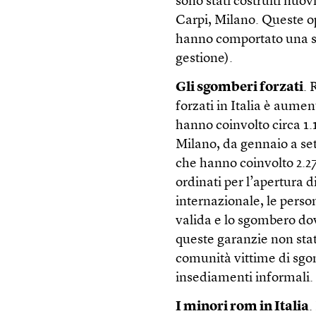
sono stati costruiti nuo
Carpi, Milano. Queste o
hanno comportato una spe
gestione).
Gli sgomberi forzati
. 
forzati in Italia è aume
hanno coinvolto circa 1.
Milano, da gennaio a set
che hanno coinvolto 2.27
ordinati per l’apertura di
internazionale, le pers
valida e lo sgombero dov
queste garanzie non stat
comunità vittime di sgo
insediamenti informali.
I minori rom in Italia
.