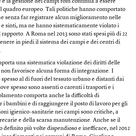
e e la gestione dei campi rom continua a essere
el quadro europeo. Tali politiche hanno comportato
me senza far registrare alcun miglioramento nelle
m e sinti, ma ne hanno sistematicamente violato i
l rapporto. A Roma nel 2013 sono stati spesi più di 22
nere in piedi il sistema dei campi e dei centri di
.
porta una sistematica violazione dei diritti delle
 non favorisce alcuna forma di integrazione. I
o spesso al di fuori del tessuto urbano e distanti dai
dove spesso sono assenti o carenti i trasporti e i
olamento comporta anche la difficoltà di
 i bambini e di raggiungere il posto di lavoro per gli
zioni igienico-sanitarie nei campi sono critiche, a
precarie e della scarsa manutenzione. Anche se il
 definito più volte dispendioso e inefficace, nel 2012