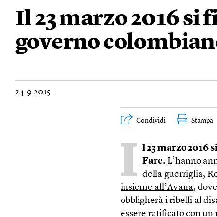
Il 23 marzo 2016 si 
governo colombiano
24.9.2015
Condividi
Stampa
I
l 23 marzo 2016 s
Farc.
L’hanno annu
della guerriglia, 
insieme all’Avana
, dove
obbligherà i ribelli al d
essere ratificato con u