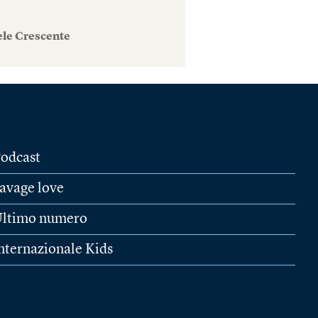
ele Crescente
odcast
avage love
ltimo numero
nternazionale Kids