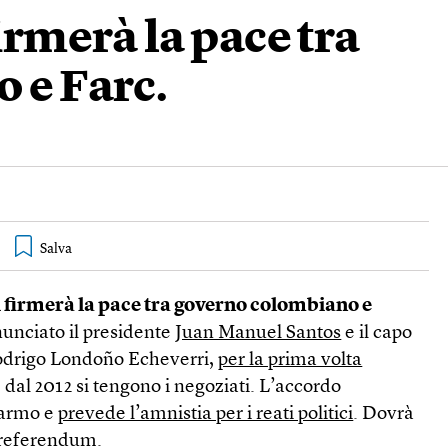
firmerà la pace tra
 e Farc.
i firmerà la pace tra governo colombiano e
nciato il presidente
Juan Manuel Santos
e il capo
Rodrigo Londoño Echeverri,
per la prima volta
 dal 2012 si tengono i negoziati. L’accordo
isarmo e
prevede l’amnistia per i reati politici
. Dovrà
n referendum.