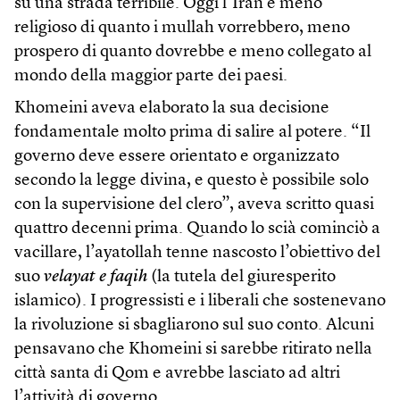
su una strada terribile. Oggi l’Iran è meno
religioso di quanto i mullah vorrebbero, meno
prospero di quanto dovrebbe e meno collegato al
mondo della maggior parte dei paesi.
Khomeini aveva elaborato la sua decisione
fondamentale molto prima di salire al potere. “Il
governo deve essere orientato e organizzato
secondo la legge divina, e questo è possibile solo
con la supervisione del clero”, aveva scritto quasi
quattro decenni prima. Quando lo scià cominciò a
vacillare, l’ayatollah tenne nascosto l’obiettivo del
suo
velayat e faqih
(la tutela del giuresperito
islamico). I progressisti e i liberali che sostenevano
la rivoluzione si sbagliarono sul suo conto. Alcuni
pensavano che Khomeini si sarebbe ritirato nella
città santa di Qom e avrebbe lasciato ad altri
l’attività di governo.