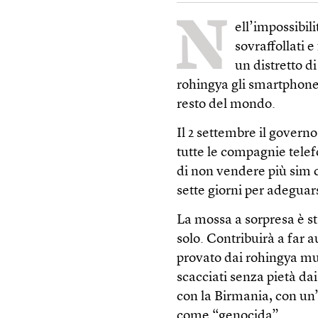
N
ell’impossibil
sovraffollati e
un distretto d
rohingya gli smartphone
resto del mondo.
Il 2 settembre il govern
tutte le compagnie telef
di non vendere più sim c
sette giorni per adeguars
La mossa a sorpresa è s
solo. Contribuirà a far
provato dai rohingya mu
scacciati senza pietà dai 
con la Birmania, con u
come “genocida”.