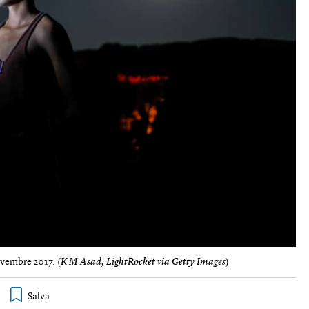
ovembre 2017. (
K M Asad, LightRocket via Getty Images
)