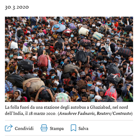
30.3.2020
La folla fuori da una stazione degli autobus a Ghaziabad, nel nord
dell’India, il 28 marzo 2020. (
Anushree Fadnavis, Reuters/Contrasto
)
Condividi
Stampa