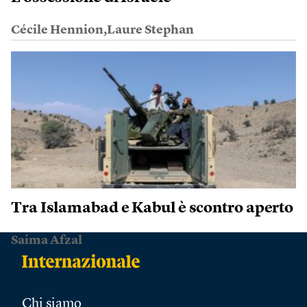
Cécile Hennion,Laure Stephan
Tra Islamabad e Kabul è scontro aperto
Saima Afzal
Chi siamo