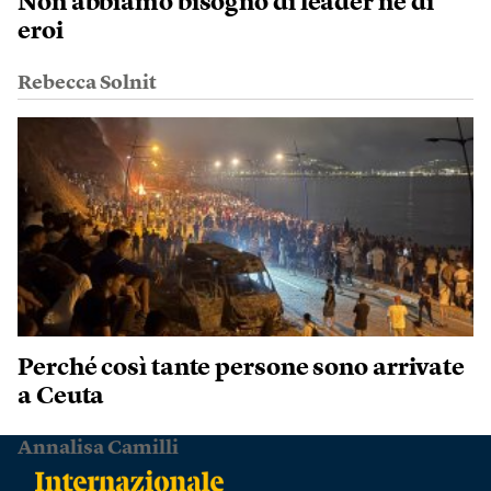
Non abbiamo bisogno di leader né di
eroi
Rebecca Solnit
Perché così tante persone sono arrivate
a Ceuta
Annalisa Camilli