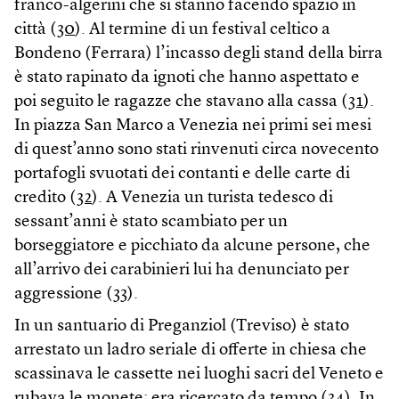
franco-algerini che si stanno facendo spazio in
città (
30
). Al termine di un festival celtico a
Bondeno (Ferrara) l’incasso degli stand della birra
è stato rapinato da ignoti che hanno aspettato e
poi seguito le ragazze che stavano alla cassa (
31
).
In piazza San Marco a Venezia nei primi sei mesi
di quest’anno sono stati rinvenuti circa novecento
portafogli svuotati dei contanti e delle carte di
credito (
32
). A Venezia un turista tedesco di
sessant’anni è stato scambiato per un
borseggiatore e picchiato da alcune persone, che
all’arrivo dei carabinieri lui ha denunciato per
aggressione (
33
).
In un santuario di Preganziol (Treviso) è stato
arrestato un ladro seriale di offerte in chiesa che
scassinava le cassette nei luoghi sacri del Veneto e
rubava le monete; era ricercato da tempo (
34
). In