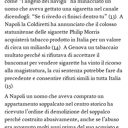
come “l’angelo dei navigli” ha minacciato un
uomo che aveva gettato una sigaretta nel canale
dicendogli: “Se ti rivedo ci finisci dentro tu” (
13
). A
Napoli la Coldiretti ha annunciato che il colosso
statunitense delle sigarette Philip Morris
acquisterà tabacco prodotto in Italia per un valore
di circa un miliardo (
14
). A Genova un tabaccaio
multato perché si rifiutava di accettare il
bancomat per vendere sigarette ha vinto il ricorso
alla magistratura, la cui sentenza potrebbe fare da
precedente e consentire rifiuti simili in tutta Italia
(
15
).
A Napoli un uomo che aveva comprato un
appartamento soppalcato nel centro storico ha
ricevuto l’ordine di demolizione del soppalco
perché costruito abusivamente, anche se l’abuso
era avvenuto molti anni prima del suo acquisto e