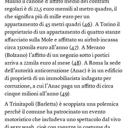
Milano il canone d’affitto medio dei contratti
regolari è di 22,5 euro mensili al metro quadro, il
che significa più di mille euro per un
appartamento di 45 metri quadri (
46
). A Torino il
proprietario di un appartamento di quattro stanze
affacciato sulla Mole e affittato su airbnb incassa
circa 150mila euro all’anno (
47
). A Merano
(Bolzano) l’affitto di un negozio sotto i portici
arriva a 22mila euro al mese (
48
). A Roma la sede
dell’autorità anticorruzione (Anac) è in un edificio
di proprietà di un immobiliarista indagato per
corruzione, a cui l’Anac paga un affitto di circa
cinque milioni all’anno (
49
).
A Trinitapoli (Barletta) è scoppiata una polemica
perché il comune ha patrocinato un evento
motoristico che includeva uno spettacolo dal vivo
di sexy wash, cioè con ragazze in costume da