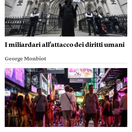
I miliardari all’attacco dei diritti umani
George Monbiot