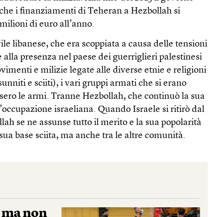
che i finanziamenti di Teheran a Hezbollah si
milioni di euro all’anno.
vile libanese, che era scoppiata a causa delle tensioni
e alla presenza nel paese dei guerriglieri palestinesi
imenti e milizie legate alle diverse etnie e religioni
 sunniti e sciiti), i vari gruppi armati che si erano
osero le armi. Tranne Hezbollah, che continuò la sua
l’occupazione israeliana. Quando Israele si ritirò dal
ah se ne assunse tutto il merito e la sua popolarità
ua base sciita, ma anche tra le altre comunità.
a ma non