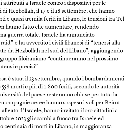
i attribuiti a Israele contro i dispositivi per le
di Hezbollah, il 17 e il 18 settembre, che hanno
i e quasi tremila feriti in Libano, le tensioni tra Tel
a non hanno fatto che aumentare, rendendo
una guerra totale. Israele ha annunciato
aid” e ha avvertito i civili libanesi di “tenersi alla
llate da Hezbollah nel sud del Libano”, aggiungendo
il gruppo filoiraniano “continueranno nel prossimo
tensi e precisi”.
osa è stata il 23 settembre, quando i bombardamenti
558 morti e più di 1.800 feriti, secondo le autorità
università del paese resteranno chiuse per tutta la
 compagnie aeree hanno sospeso i voli per Beirut.
e alleato d’Israele, hanno invitato i loro cittadini a
ottobre 2023 gli scambi a fuoco tra Israele ed
 centinaia di morti in Libano, in maggioranza