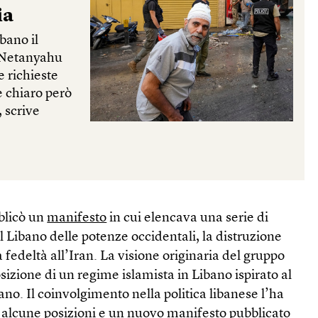
ia
bano il
 Netanyahu
e richieste
è chiaro però
, scrive
blicò un
manifesto
in cui elencava una serie di
al Libano delle potenze occidentali, la distruzione
la fedeltà all’Iran. La visione originaria del gruppo
zione di un regime islamista in Libano ispirato al
ano. Il coinvolgimento nella politica libanese l’ha
alcune posizioni e un nuovo manifesto pubblicato