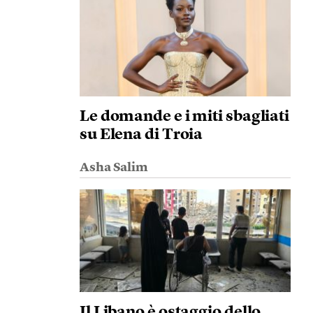
Le domande e i miti sbagliati
su Elena di Troia
Asha Salim
Il Libano è ostaggio dello