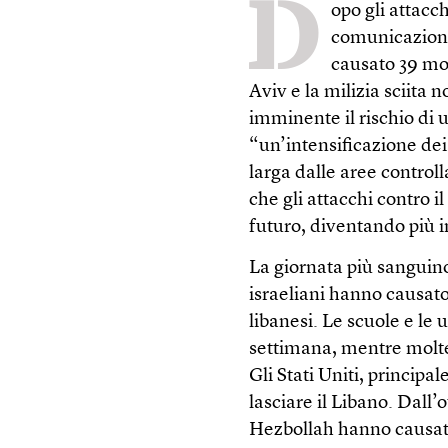
D
opo gli attacch
comunicazioni 
causato 39 mort
Aviv e la milizia sciit
imminente il rischio di 
“un’intensificazione dei r
larga dalle aree contro
che gli attacchi contro 
futuro, diventando più in
La giornata più sanguin
israeliani hanno causato 
libanesi. Le scuole e le 
settimana, mentre molte
Gli Stati Uniti, principal
lasciare il Libano. Dall’
Hezbollah hanno causato