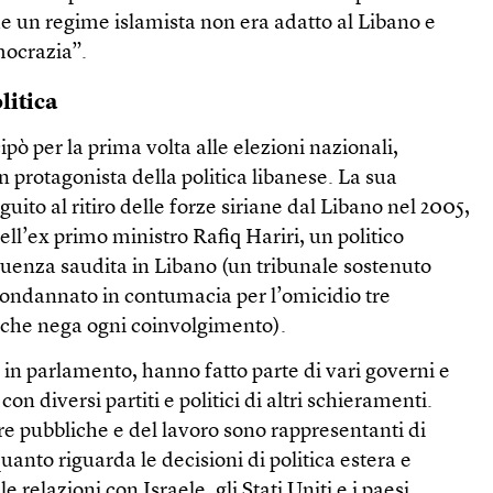
e un regime islamista non era adatto al Libano e
ocrazia”.
litica
pò per la prima volta alle elezioni nazionali,
 protagonista della politica libanese. La sua
ito al ritiro delle forze siriane dal Libano nel 2005,
ell’ex primo ministro Rafiq Hariri, un politico
luenza saudita in Libano (un tribunale sostenuto
condannato in contumacia per l’omicidio tre
 che nega ogni coinvolgimento).
 in parlamento, hanno fatto parte di vari governi e
 con diversi partiti e politici di altri schieramenti.
ere pubbliche e del lavoro sono rappresentanti di
anto riguarda le decisioni di politica estera e
le relazioni con Israele, gli Stati Uniti e i paesi