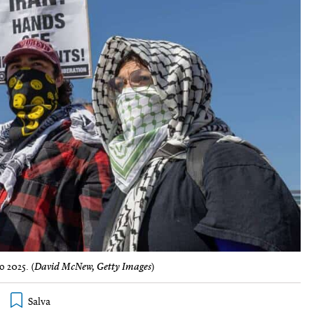
o 2025. (
David McNew, Getty Images
)