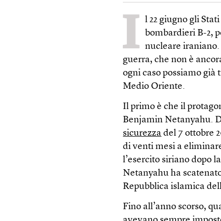
I
l 22 giugno gli Stat
bombardieri B-2, p
nucleare iraniano.
guerra, che non è ancora
ogni caso possiamo già t
Medio Oriente.
Il primo è che il protago
Benjamin Netanyahu. Di
sicurezza
del 7 ottobre 2
di venti mesi a eliminar
l’esercito siriano dopo l
Netanyahu ha scatenato 
Repubblica islamica dell
Fino all’anno scorso, qu
avevano sempre imposto i