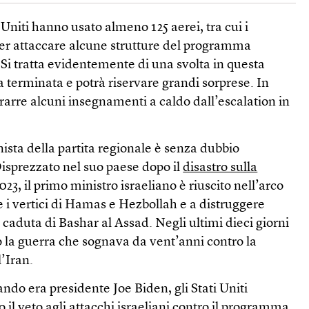
i Uniti hanno usato almeno 125 aerei, tra cui i
er attaccare alcune strutture del programma
 Si tratta evidentemente di una svolta in questa
 terminata e potrà riservare grandi sorprese. In
rarre alcuni insegnamenti a caldo dall’escalation in
nista della partita regionale è senza dubbio
sprezzato nel suo paese dopo il
disastro sulla
023, il primo ministro israeliano è riuscito nell’arco
e i vertici di Hamas e Hezbollah e a distruggere
a caduta di Bashar al Assad. Negli ultimi dieci giorni
la guerra che sognava da vent’anni contro la
’Iran.
ando era presidente Joe Biden, gli Stati Uniti
l veto agli attacchi israeliani contro il programma