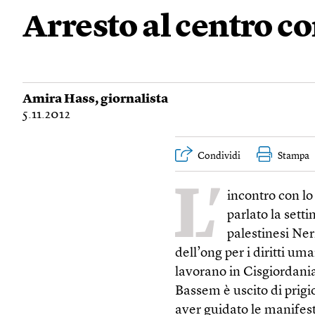
Arresto al centro 
Amira Hass
, giornalista
5.11.2012
Condividi
Stampa
L’
incontro con lo
parlato la setti
palestinesi Ne
dell’ong per i diritti u
lavorano in Cisgiordania
Bassem è uscito di prigi
aver guidato le manifest