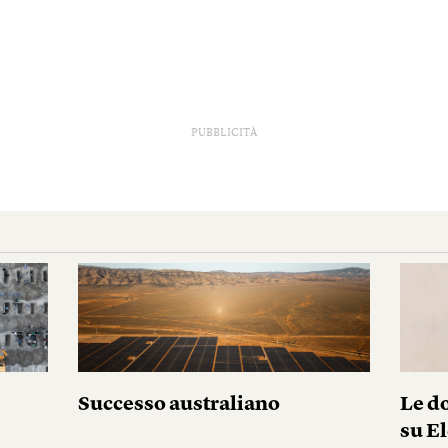
PUBBLICITÀ
Successo australiano
Le do
su El