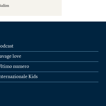
Salim
odcast
avage love
ltimo numero
nternazionale Kids