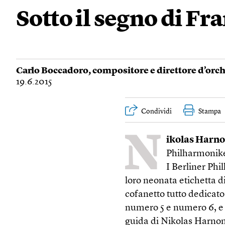
Sotto il segno di Fr
Carlo Boccadoro
, compositore e direttore d’orc
19.6.2015
Condividi
Stampa
N
ikolas Harno
Philharmonik
I Berliner Phi
loro neonata etichetta d
cofanetto tutto dedicato
numero 5 e numero 6, e
guida di Nikolas Harno