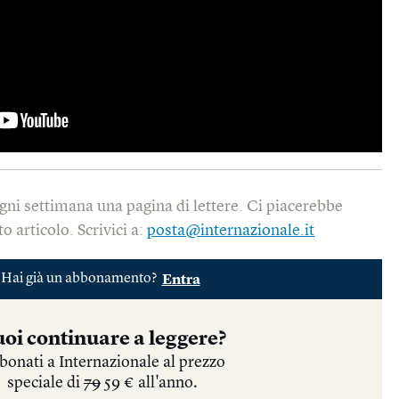
gni settimana una pagina di lettere. Ci piacerebbe
o articolo. Scrivici a:
posta@internazionale.it