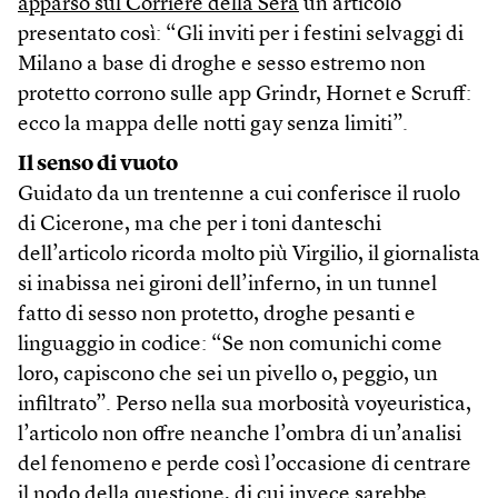
apparso sul Corriere della Sera
un articolo
presentato così: “Gli inviti per i festini selvaggi di
Milano a base di droghe e sesso estremo non
protetto corrono sulle app Grindr, Hornet e Scruff:
ecco la mappa delle notti gay senza limiti”.
Il senso di vuoto
Guidato da un trentenne a cui conferisce il ruolo
di Cicerone, ma che per i toni danteschi
dell’articolo ricorda molto più Virgilio, il giornalista
si inabissa nei gironi dell’inferno, in un tunnel
fatto di sesso non protetto, droghe pesanti e
linguaggio in codice: “Se non comunichi come
loro, capiscono che sei un pivello o, peggio, un
infiltrato”. Perso nella sua morbosità voyeuristica,
l’articolo non offre neanche l’ombra di un’analisi
del fenomeno e perde così l’occasione di centrare
il nodo della questione, di cui invece sarebbe