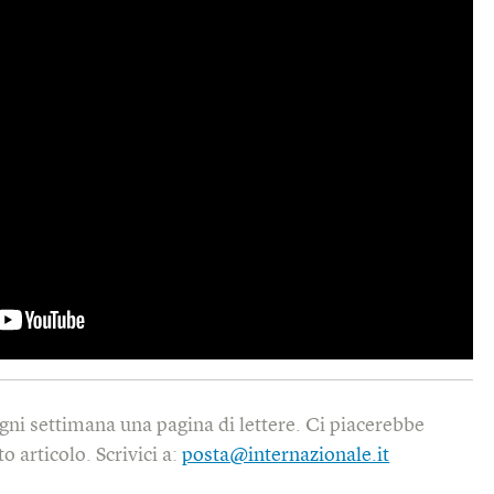
gni settimana una pagina di lettere. Ci piacerebbe
o articolo. Scrivici a:
posta@internazionale.it