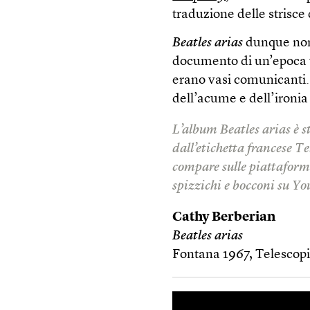
traduzione delle strisce
Beatles arias
dunque non 
documento di un’epoca vi
erano vasi comunicanti. 
dell’acume e dell’ironia
L’album
Beatles arias
è s
dall’etichetta francese T
compare sulle piattaforme
spizzichi e bocconi su Y
Cathy Berberian
Beatles arias
Fontana 1967, Telescop