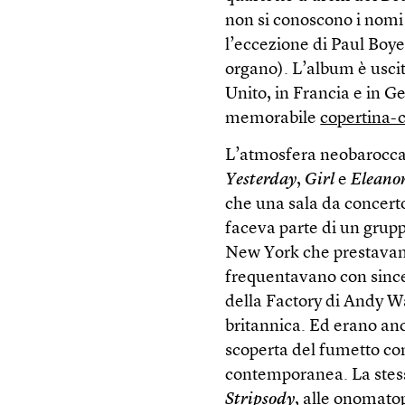
non si conoscono i nomi
l’eccezione di Paul Boy
organo). L’album è uscito
Unito, in Francia e in G
memorabile
copertina-
L’atmosfera neobarocca 
Yesterday
,
Girl
e
Eleano
che una sala da concert
faceva parte di un gruppo
New York che prestavano
frequentavano con since
della Factory di Andy W
britannica. Ed erano anch
scoperta del fumetto c
contemporanea. La stes
Stripsody
, alle onomato