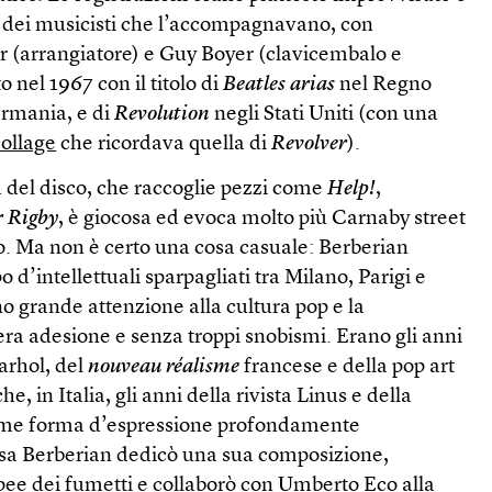
 dei musicisti che l’accompagnavano, con
er (arrangiatore) e Guy Boyer (clavicembalo e
 nel 1967 con il titolo di
Beatles arias
nel Regno
ermania, e di
Revolution
negli Stati Uniti (con una
collage
che ricordava quella di
Revolver
).
del disco, che raccoglie pezzi come
Help!
,
r Rigby
, è giocosa ed evoca molto più Carnaby street
o. Ma non è certo una cosa casuale: Berberian
 d’intellettuali sparpagliati tra Milano, Parigi e
 grande attenzione alla cultura pop e la
ra adesione e senza troppi snobismi. Erano gli anni
arhol, del
nouveau réalisme
francese e della pop art
e, in Italia, gli anni della rivista Linus e della
ome forma d’espressione profondamente
sa Berberian dedicò una sua composizione,
pee dei fumetti e collaborò con Umberto Eco alla