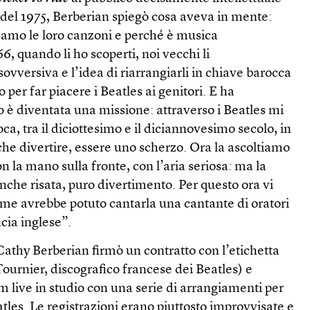
 del 1975, Berberian spiegò cosa aveva in mente:
 amo le loro canzoni e perché è musica
 quando li ho scoperti, noi vecchi li
versiva e l’idea di riarrangiarli in chiave barocca
o per far piacere i Beatles ai genitori. E ha
 è diventata una missione: attraverso i Beatles mi
ca, tra il diciottesimo e il diciannovesimo secolo, in
he divertire, essere uno scherzo. Ora la ascoltiamo
n la mano sulla fronte, con l’aria seriosa: ma la
che risata, puro divertimento. Per questo ora vi
me avrebbe potuto cantarla una cantante di oratori
cia inglese”.
athy Berberian firmò un contratto con l’etichetta
ournier, discografico francese dei Beatles) e
um live in studio con una serie di arrangiamenti per
atles. Le registrazioni erano piuttosto improvvisate e