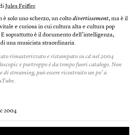
 di
Jules Feiffer
.
è solo uno scherzo, un colto
divertissement
, ma è il
tale e curiosa in cui cultura alta e cultura pop
E soprattutto è il documento dell’intelligenza,
 di una musicista straordinaria.
tato rimasterizzato e ristampato su cd nel 2004
elescopic e purtroppo è da tempo fuori catalogo. Non
 di streaming, può essere ricostruito un po’ a
ouTube.
ic 2004