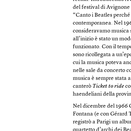
del festival di Avignone
“Canto i Beatles perché
contemporanea. Nel 1966,
consideravamo musica sov
all’inizio è stato un mod
funzionato. Con il tempo
sono ricollegata a un’epo
cui la musica poteva anc
nelle sale da concerto co
musica è sempre stata an
canterò
Ticket to ride
co
haendeliani della provin
Nel dicembre del 1966 C
Fontana (e con Gérard T
registrò a Parigi un alb
quartetto d’archi dei Be