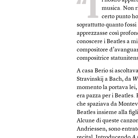
“I
l nostro appar
musica. Non r
certo punto ho
soprattutto quanto fos
apprezzasse così profond
conoscere i Beatles a mi
compositore d’avanguard
compositrice statuniten
A casa Berio si ascoltava
Stravinskij a Bach, da
We
momento la portava lei, 
era pazza per i Beatles. 
che spaziava da Monteve
Beatles insieme alla figl
Alcune di queste canzon
Andriessen, sono entrate
recital. Introducendo
A 