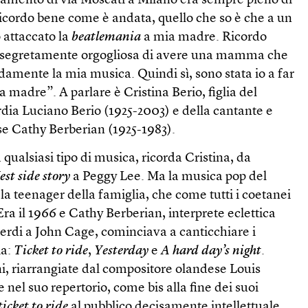
tamento di via Moscati a Milano era sempre pieno di
icordo bene come è andata, quello che so è che a un
 attaccato la
beatlemania
a mia madre. Ricordo
si segretamente orgogliosa di avere una mamma che
amente la mia musica. Quindi sì, sono stata io a far
a madre”. A parlare è Cristina Berio, figlia del
ia Luciano Berio (1925-2003) e della cantante e
se Cathy Berberian (1925-1983).
 qualsiasi tipo di musica, ricorda Cristina, da
st side story
a Peggy Lee. Ma la musica pop del
la teenager della famiglia, che come tutti i coetanei
Era il 1966 e Cathy Berberian, interprete eclettica
rdi a John Cage, cominciava a canticchiare i
ia:
Ticket to ride
,
Yesterday
e
A hard day’s night
.
i, riarrangiate dal compositore olandese Louis
 nel suo repertorio, come bis alla fine dei suoi
ticket to ride
al pubblico decisamente intellettuale