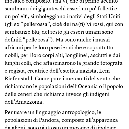
mosaico composito: i na’vi, che di primo acchito
sembrano dei giganteschi esseri un po’ folletti e
un po’ elfi, simboleggiano i nativi degli Stati Uniti
(gli ex “pellerossa”, cioè dei na(ti)’vi rossi, qui con
sembianze blu; del resto gli esseri umani sono
definiti “pelle rosa”). Ma sono anche i masai
africani per le loro pose ieratiche e soprattutto
nobili, per i loro corpi alti, longilinei, asciutti e dai
lunghi colli, che affascinarono la grande fotografa
e regista,
creatrice dell’estetica nazista
, Leni
Riefenstahl. Come pure i mercanti del vento che
richiamano le popolazioni dell’Oceania o il popolo
delle ceneri che richiama invece gli indigeni
dell’Amazzonia.
Per usare un linguaggio antropologico, le
popolazioni di Pandora, composte all’apparenza
da alieni, sono piuttosto un mosaico di tipologie