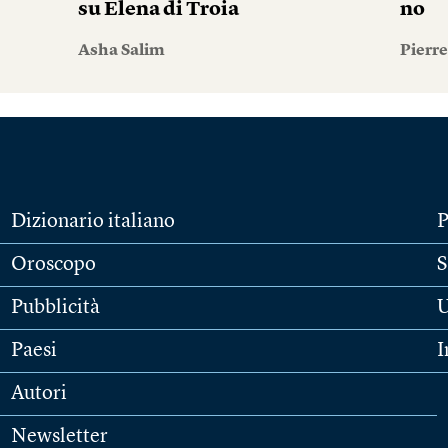
su Elena di Troia
no
Asha Salim
Pierr
Dizionario italiano
P
Oroscopo
S
Pubblicità
U
Paesi
I
Autori
Newsletter