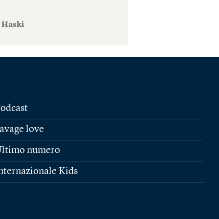
e Haski
odcast
avage love
ltimo numero
nternazionale Kids