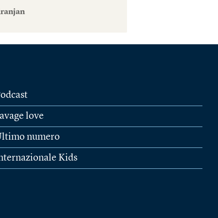
iranjan
odcast
avage love
ltimo numero
nternazionale Kids