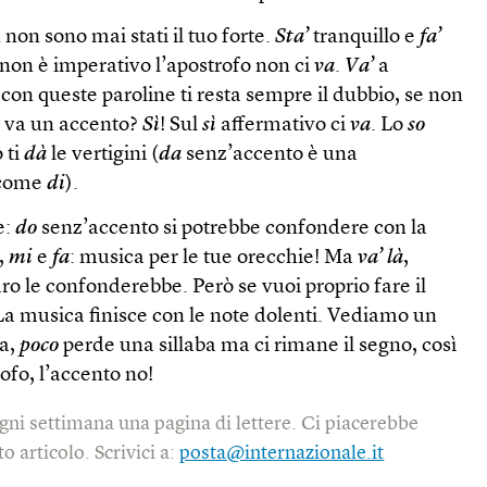
i non sono mai stati il tuo forte.
Sta’
tranquillo e
fa’
 non è imperativo l’apostrofo non ci
va
.
Va’
a
 con queste paroline ti resta sempre il dubbio, se non
ci va un accento?
Sì
! Sul
sì
affermativo ci
va
. Lo
so
 ti
dà
le vertigini (
da
senz’accento è una
 come
di
).
e:
do
senz’accento si potrebbe confondere con la
,
mi
e
fa
: musica per le tue orecchie! Ma
va’ là
,
o le confonderebbe. Però se vuoi proprio fare il
 La musica finisce con le note dolenti. Vediamo un
ra,
poco
perde una sillaba ma ci rimane il segno, così
rofo, l’accento no!
gni settimana una pagina di lettere. Ci piacerebbe
o articolo. Scrivici a:
posta@internazionale.it