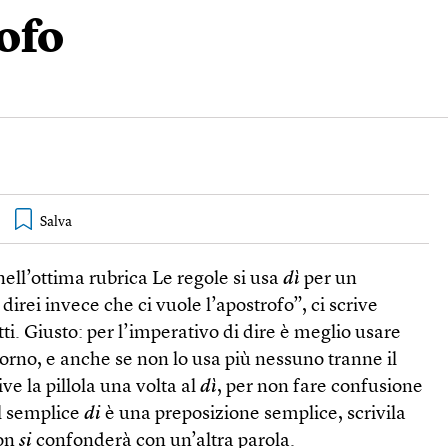
rofo
nell’ottima rubrica Le regole si usa
dì
per un
direi invece che ci vuole l’apostrofo”, ci scrive
ti. Giusto: per l’imperativo di dire è meglio usare
iorno, e anche se non lo usa più nessuno tranne il
ve la pillola una volta al
dì
, per non fare confusione
 Il semplice
di
è una preposizione semplice, scrivila
non
si
confonderà con un’altra parola.