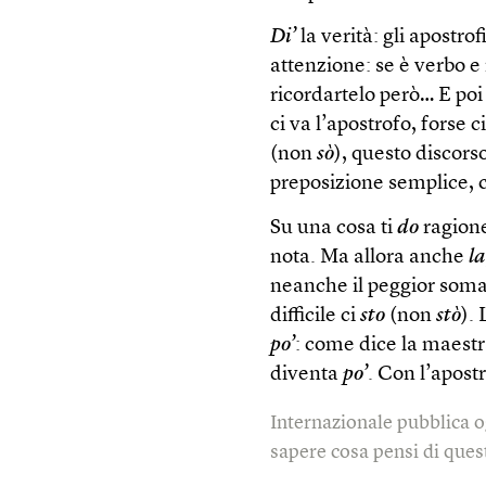
Di’
la verità: gli apostrof
attenzione: se è verbo e
ricordartelo però… E poi
ci va l’apostrofo, forse 
(non
sò
), questo discorso
preposizione semplice,
Su una cosa ti
do
ragion
nota. Ma allora anche
la
neanche il peggior somar
difficile ci
sto
(non
stò
).
po’
: come dice la maest
diventa
po’
. Con l’apost
Internazionale pubblica o
sapere cosa pensi di quest