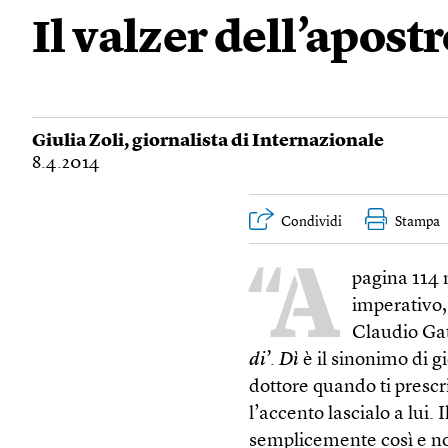
Il valzer dell’apost
Giulia Zoli
, giornalista di Internazionale
8.4.2014
Condividi
Stampa
“A
pagina 114 
imperativo, 
Claudio Gat
di’
.
Dì
è il sinonimo di g
dottore quando ti prescri
l’accento lascialo a lui.
semplicemente così e 