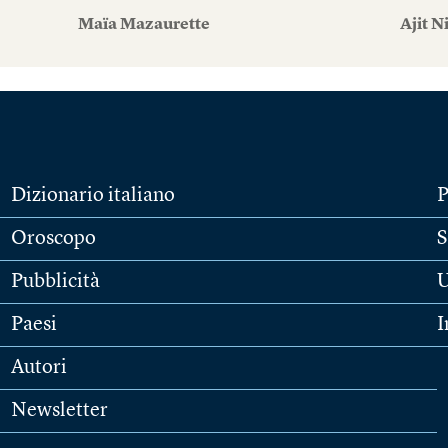
Maïa Mazaurette
Ajit N
Dizionario italiano
P
Oroscopo
S
Pubblicità
U
Paesi
I
Autori
Newsletter