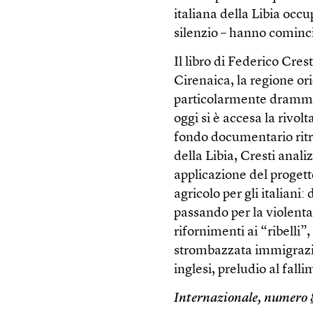
italiana della Libia occu
silenzio – hanno cominci
Il libro di Federico Cres
Cirenaica, la regione ori
particolarmente drammati
oggi si è accesa la rivol
fondo documentario ritro
della Libia, Cresti anali
applicazione del progett
agricolo per gli italiani:
passando per la violenta
rifornimenti ai “ribelli”
strombazzata immigrazion
inglesi, preludio al fal
Internazionale, numero