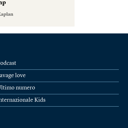
mp
Kaplan
odcast
avage love
ltimo numero
nternazionale Kids