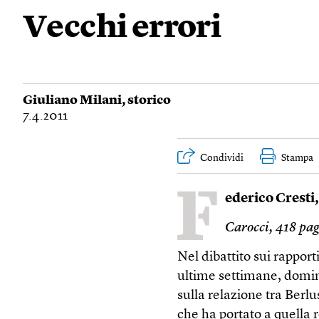
Vecchi errori
Giuliano Milani
, storico
7.4.2011
Condividi
Stampa
F
ederico Cresti
Carocci, 418 pag
Nel dibattito sui rapport
ultime settimane, domin
sulla relazione tra Berlu
che ha portato a quella 