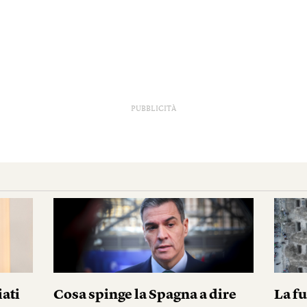
PUBBLICITÀ
iati
Cosa spinge la Spagna a dire
La fu