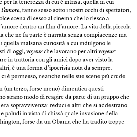
 per la tenerezza di cui è intrisa, quella in cui
 l’amore
, fanno sesso sotto i nostri occhi di spettatori,
 dolce scena di sesso al cinema che io riesco a
’amore dentro un film d’amore. La vita della piccola
ia che ne fa parte è narrata senza compiacenze ma
 quella malsana curiosità a cui indulgono le
ti di oggi,
voyeur
che lavorano per altri
voyeur
:
re in trattoria con gli amici dopo aver visto la
 altri, è una forma d’ipocrisia nota da sempre.
ci è permesso, neanche nelle sue scene più crude.
m (un terzo, forse meno) dimentica questi
no strano modo di reagire da parte di un gruppo che
mera sopravvivenza: reduci e altri che si addestrano
i e paludi in vista di chissà quale invasione della
hington, forse da un Obama che ha tradito troppe