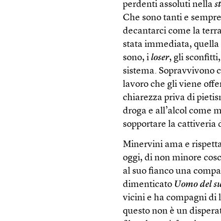
perdenti assoluti nella
s
Che sono tanti e sempre d
decantarci come la terra 
stata immediata, quella 
sono, i
loser
, gli sconfit
sistema. Sopravvivono co
lavoro che gli viene off
chiarezza priva di pieti
droga e all’alcol come m
sopportare la cattiveria
Minervini ama e rispetta
oggi, di non minore cosc
al suo fianco una compa
dimenticato
Uomo del s
vicini e ha compagni di 
questo non è un disperat