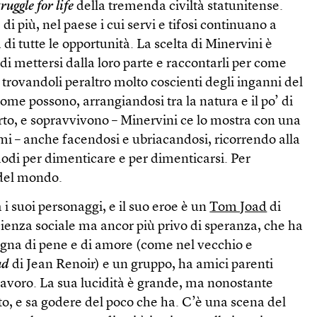
truggle for life
della tremenda civiltà statunitense.
i più, nel paese i cui servi e tifosi continuano a
di tutte le opportunità. La scelta di Minervini è
di mettersi dalla loro parte e raccontarli per come
ti, trovandoli peraltro molto coscienti degli inganni del
me possono, arrangiandosi tra la natura e il po’ di
erto, e sopravvivono – Minervini ce lo mostra con una
smi – anche facendosi e ubriacandosi, ricorrendo alla
odi per dimenticare e per dimenticarsi. Per
 del mondo.
 i suoi personaggi, e il suo eroe è un
Tom Joad
di
ienza sociale ma ancor più privo di speranza, che ha
gna di pene e di amore (come nel vecchio e
ud
di Jean Renoir) e un gruppo, ha amici parenti
lavoro. La sua lucidità è grande, ma nonostante
o, e sa godere del poco che ha. C’è una scena del