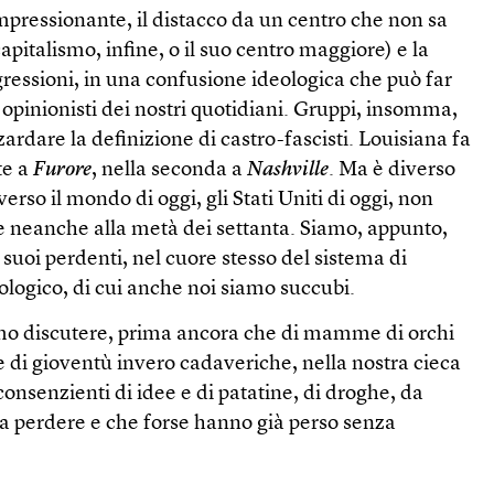
mpressionante, il distacco da un centro che non sa
 capitalismo, infine, o il suo centro maggiore) e la
gressioni, in una confusione ideologica che può far
ti opinionisti dei nostri quotidiani. Gruppi, insomma,
ardare la definizione di castro-fascisti. Louisiana fa
te a
Furore
, nella seconda a
Nashville
. Ma è diverso
rso il mondo di oggi, gli Stati Uniti di oggi, non
 e neanche alla metà dei settanta. Siamo, appunto,
 suoi perdenti, nel cuore stesso del sistema di
logico, di cui anche noi siamo succubi.
o discutere, prima ancora che di mamme di orchi
e di gioventù invero cadaveriche, nella nostra cieca
consenzienti di idee e di patatine, di droghe, da
i a perdere e che forse hanno già perso senza