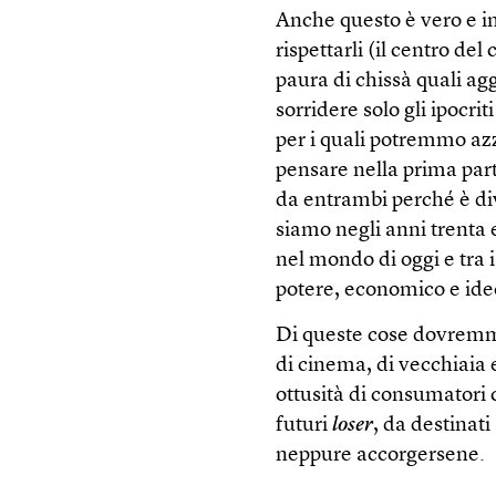
Anche questo è vero e i
rispettarli (il centro del
paura di chissà quali ag
sorridere solo gli ipocri
per i quali potremmo azz
pensare nella prima par
da entrambi perché è dive
siamo negli anni trenta
nel mondo di oggi e tra i
potere, economico e ideo
Di queste cose dovremm
di cinema, di vecchiaia 
ottusità di consumatori 
futuri
loser
, da destinat
neppure accorgersene.