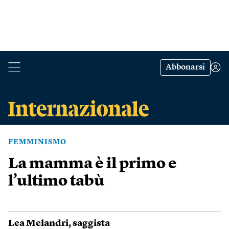
Abbonarsi
FEMMINISMO
La mamma è il primo e
l’ultimo tabù
Lea Melandri
, saggista