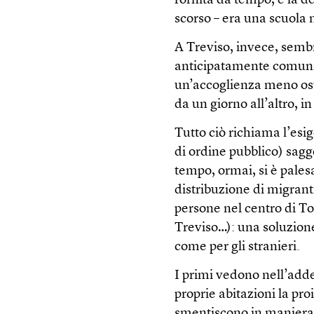
fornita da tempo, e la d
scorso – era una scuola n
A Treviso, invece, sembr
anticipatamente comunica
un’accoglienza meno ost
da un giorno all’altro, 
Tutto ciò richiama l’esi
di ordine pubblico) sagge
tempo, ormai, si è palesa
distribuzione di migrant
persone nel centro di T
Treviso…): una soluzione
come per gli stranieri.
I primi vedono nell’adde
proprie abitazioni la proi
smentiscono in maniera 