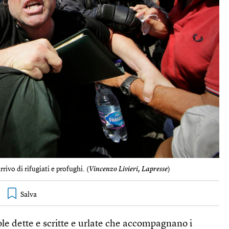
rrivo di rifugiati e profughi. (
Vincenzo Livieri, Lapresse
)
ole dette e scritte e urlate che accompagnano i