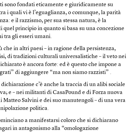
ati sono fondati eticamente e giuridicamente su
 tra i quali vi è l’eguaglianza, o comunque, la parità
nza: e il razzismo, per sua stessa natura, è la
i quel principio in quanto si basa su una concezione
i tra gli esseri umani.
ù che in altri paesi – in ragione della persistenza,
i, di tradizioni culturali universalistiche – il veto nei
ichiarato è ancora forte: ed è questo che impone a
igrati” di aggiungere “ma non siamo razzisti” .
 dichiarazione c’è anche la traccia di un alibi sociale
tiva; e – nei militanti di CasaPound e di Forza nuova
di Matteo Salvini e dei suo manutengoli – di una vera
nipolazione politica.
ominciano a manifestarsi coloro che si dichiarano
agari in antagonismo alla “omologazione