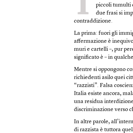
T
piccoli tumulti
due frasi si i
contraddizione.
La prima: fuori gli immi
affermazione è inequivoc
muri e cartelli –, pur per
significato è – in qualch
Mentre si oppongono con 
richiedenti asilo quei ci
“razzisti”. Falsa coscien
Italia esiste ancora, ma
una residua interdizion
discriminazione verso chi
In altre parole, all’inte
di razzista è tuttora qu