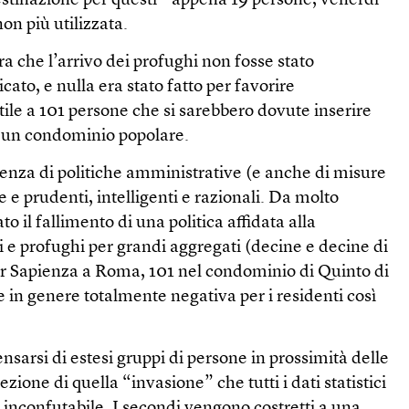
estinazione per questi – appena 19 persone, venerdì
on più utilizzata.
a che l’arrivo dei profughi non fosse stato
to, e nulla era stato fatto per favorire
ile a 101 persone che si sarebbero dovute inserire
in un condominio popolare.
genza di politiche amministrative (e anche di misure
 e prudenti, intelligenti e razionali. Da molto
to il fallimento di una politica affidata alla
i e profughi per grandi aggregati (decine e decine di
or Sapienza a Roma, 101 nel condominio di Quinto di
 in genere totalmente negativa per i residenti così
nsarsi di estesi gruppi di persone in prossimità delle
ezione di quella “invasione” che tutti i dati statistici
inconfutabile. I secondi vengono costretti a una