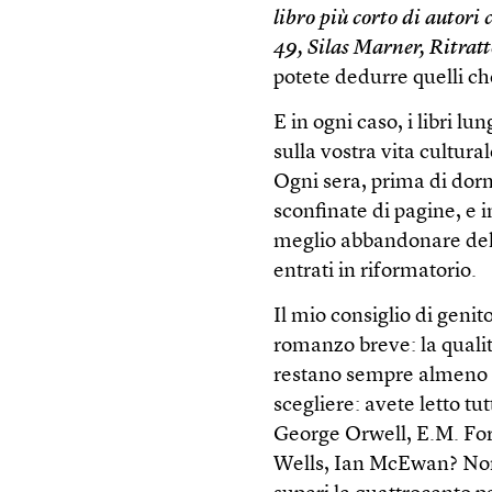
libro più corto di autori 
49, Silas Marner, Ritratt
potete dedurre quelli ch
E in ogni caso, i libri l
sulla vostra vita cultur
Ogni sera, prima di dormi
sconfinate di pagine, e 
meglio abbandonare del tu
entrati in riformatorio.
Il mio consiglio di genit
romanzo breve: la qualit
restano sempre almeno d
scegliere: avete letto 
George Orwell, E.M. For
Wells, Ian McEwan? Non 