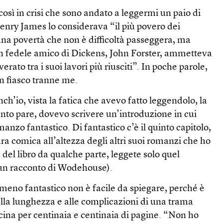
 così in crisi che sono andato a leggermi un paio di
enry James lo considerava “il più povero dei
una povertà che non è difficoltà passeggera, ma
n fedele amico di Dickens, John Forster, ammetteva
ato tra i suoi lavori più riusciti”. In poche parole,
n fiasco tranne me.
ch’io, vista la fatica che avevo fatto leggendolo, la
anto pare, dovevo scrivere un’introduzione in cui
anzo fantastico. Di fantastico c’è il quinto capitolo,
ura comica all’altezza degli altri suoi romanzi che ho
 del libro da qualche parte, leggete solo quel
 un racconto di Wodehouse).
 meno fantastico non è facile da spiegare, perché è
 alla lunghezza e alle complicazioni di una trama
scina per centinaia e centinaia di pagine. “Non ho