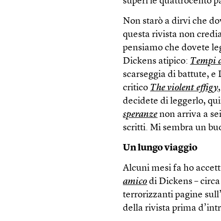
superi le quattrocento p
Non starò a dirvi che do
questa rivista non credi
pensiamo che dovete leg
Dickens atipico:
Tempi di
scarseggia di battute, e
critico
The violent effigy
decidete di leggerlo, qu
speranze
non arriva a se
scritti. Mi sembra un bu
Un lungo viaggio
Alcuni mesi fa ho accett
amico
di Dickens – circa
terrorizzanti pagine sul
della rivista prima d’in