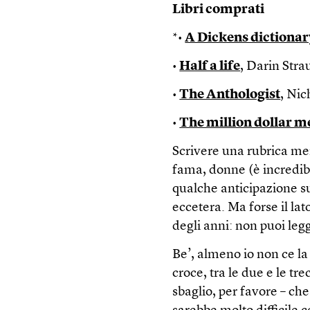
Libri comprati
*•
A Dickens dictionar
•
Half a life
, Darin Stra
•
The Anthologist
, Ni
•
The million dollar 
Scrivere una rubrica men
fama, donne (è incredibi
qualche anticipazione sull
eccetera. Ma forse il la
degli anni: non puoi legg
Be’, almeno io non ce la
croce, tra le due e le t
sbaglio, per favore – che 