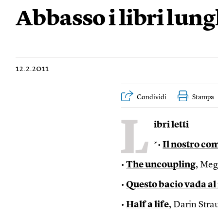
Abbasso i libri lung
12.2.2011
Condividi
Stampa
L
ibri letti
*•
Il nostro c
•
The uncoupling
, Meg
•
Questo bacio vada al
•
Half a life
, Darin Stra