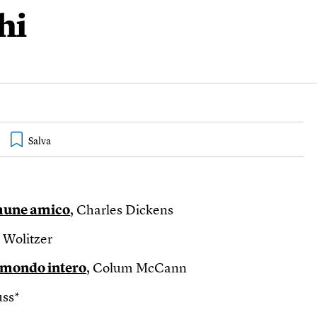
hi
omune amico
, Charles Dickens
 Wolitzer
 mondo intero
, Colum McCann
uss*