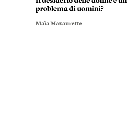
Il desiderio delle donne è un
problema di uomini?
Maïa Mazaurette