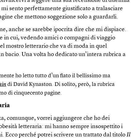
convincervi a leggere una sua recensione di duemila
mi sento perfettamente giustificato a tralasciare
pagine che mettono soggezione solo a guardarli.
ene, anche se sarebbe ipocrita dire che mi dispiace.
lte in cui, vedendo amici o compagni di viaggio
el mostro letterario che va di moda in quel
n bacio. Una volta ho dedicato un’intera rubrica a
mente ho letto tutto d’un fiato il bellissimo ma
ain
di David Kynaston. Di solito, però, la rubrica
mo di cinquecento pagine.
aria
nza, comunque, vorrei aggiungere che ho dei
 obesità letteraria: mi hanno sempre insospettito i
i. Ecco perché potrei scrivere un trattato dal titolo
Il