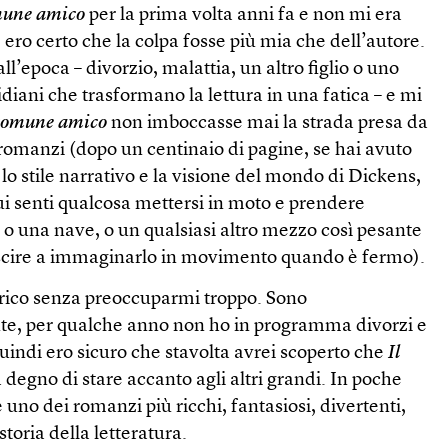
omune amico
per la prima volta anni fa e non mi era
 ero certo che la colpa fosse più mia che dell’autore.
ll’epoca – divorzio, malattia, un altro figlio o uno
idiani che trasformano la lettura in una fatica – e mi
 comune amico
non imboccasse mai la strada presa da
di romanzi (dopo un centinaio di pagine, se hai avuto
 lo stile narrativo e la visione del mondo di Dickens,
i senti qualcosa mettersi in moto e prendere
 o una nave, o un qualsiasi altro mezzo così pesante
scire a immaginarlo in movimento quando è fermo).
carico senza preoccuparmi troppo. Sono
te, per qualche anno non ho in programma divorzi e
quindi ero sicuro che stavolta avrei scoperto che
Il
 degno di stare accanto agli altri grandi. In poche
 uno dei romanzi più ricchi, fantasiosi, divertenti,
 storia della letteratura.