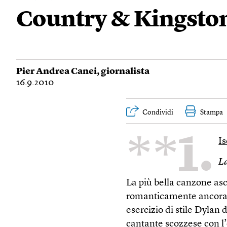
Country & Kingsto
Pier Andrea Canei
, giornalista
16.9.2010
Condividi
Stampa
**1.
I
La
La più bella canzone asc
romanticamente ancorat
esercizio di stile Dylan 
cantante scozzese con l