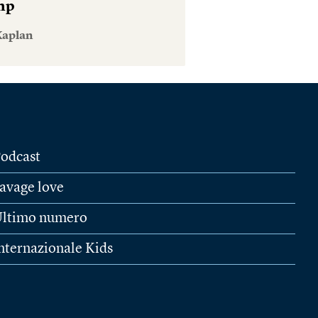
mp
Kaplan
odcast
avage love
ltimo numero
nternazionale Kids