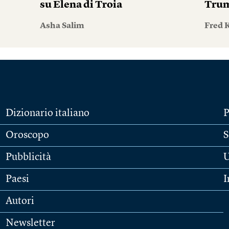
su Elena di Troia
Tru
Asha Salim
Fred 
Dizionario italiano
P
Oroscopo
S
Pubblicità
U
Paesi
I
Autori
Newsletter