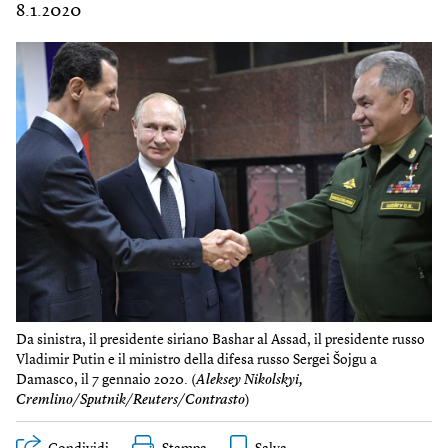
8.1.2020
Da sinistra, il presidente siriano Bashar al Assad, il presidente russo
Vladimir Putin e il ministro della difesa russo Sergei Šojgu a
Damasco, il 7 gennaio 2020. (
Aleksey Nikolskyi,
Cremlino/Sputnik/Reuters/Contrasto
)