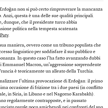
Erdoğan non si può certo rimproverare la mancanza
co. Anzi, questa è una delle sue qualità principali.
, dunque, che il presidente turco abbia
sione politica nella tempesta scatenata
 Paty
.
 sua maniera, ovvero come un tribuno populista che
cesso linguistico per soddisfare il suo pubblico e
isonanza. In questo caso l’ha fatto avanzando dubbi
 di Emmanuel Macron, un’aggressione sorprendente
Francia è teoricamente un alleato della Turchia.
nalizzare l’ultima provocazione di Erdoğan: il primo
ima occasione di frizione tra i due paesi (in conflitto
le, in Siria, in Libano e nel Nagorno Karabakh).
vano regolarmente contrapposte, e in passato
nciato parole poco amichevoli nei confronti del suo