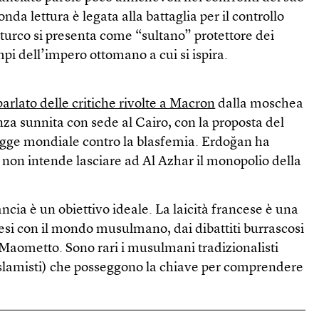
nda lettura è legata alla battaglia per il controllo
e turco si presenta come “sultano” protettore dei
i dell’impero ottomano a cui si ispira.
parlato delle critiche rivolte a Macron
dalla moschea
anza sunnita con sede al Cairo, con la proposta del
 legge mondiale contro la blasfemia. Erdoğan ha
é non intende lasciare ad Al Azhar il monopolio della
ncia è un obiettivo ideale. La laicità francese è una
esi con il mondo musulmano, dai dibattiti burrascosi
u Maometto. Sono rari i musulmani tradizionalisti
slamisti) che posseggono la chiave per comprendere