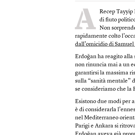
A
Recep Tayyip 
di fiuto politi
Non sorprende
rapidamente colto l’occa
dall’omicidio di Samuel
Erdoğan ha reagito alla
non rinuncia mai a un ec
garantirsi la massima r
sulla “sanità mentale”
se consideriamo che la 
Esistono due modi per a
è di considerarla l’ennes
nel Mediterraneo orienta
Parigi e Ankara si ritro
Erdoğan aveva già pronu