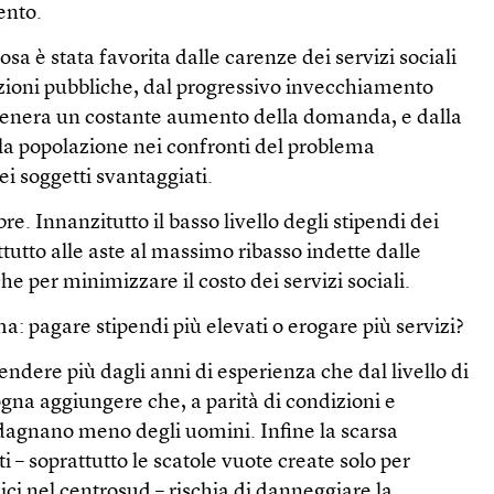
cento.
sa è stata favorita dalle carenze dei servizi sociali
azioni pubbliche, dal progressivo invecchiamento
genera un costante aumento della domanda, e dalla
lla popolazione nei confronti del problema
ei soggetti svantaggiati.
 Innanzitutto il basso livello degli stipendi dei
ttutto alle aste al massimo ribasso indette dalle
e per minimizzare il costo dei servizi sociali.
ma: pagare stipendi più elevati o erogare più servizi?
ndere più dagli anni di esperienza che dal livello di
ogna aggiungere che, a parità di condizioni e
agnano meno degli uomini. Infine la scarsa
i – soprattutto le scatole vuote create solo per
ici nel centrosud – rischia di danneggiare la