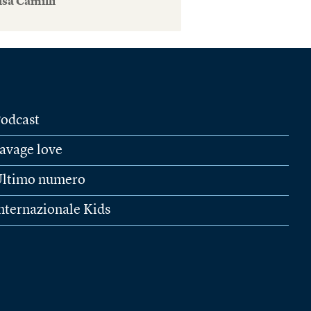
isa Camilli
odcast
avage love
ltimo numero
nternazionale Kids