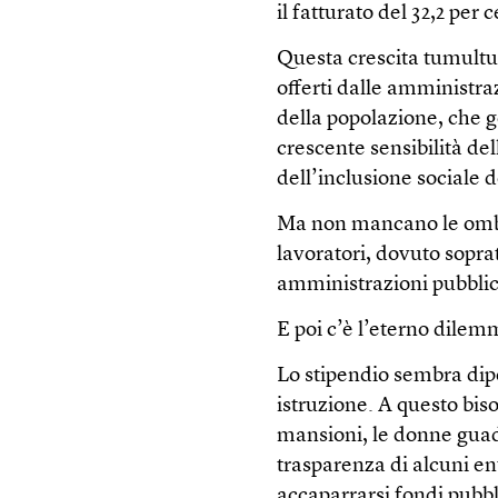
il fatturato del 32,2 per 
Questa crescita tumultuo
offerti dalle amministr
della popolazione, che 
crescente sensibilità de
dell’inclusione sociale d
Ma non mancano le ombre.
lavoratori, dovuto sopra
amministrazioni pubblich
E poi c’è l’eterno dilem
Lo stipendio sembra dipe
istruzione. A questo bis
mansioni, le donne guad
trasparenza di alcuni ent
accaparrarsi fondi pubbl