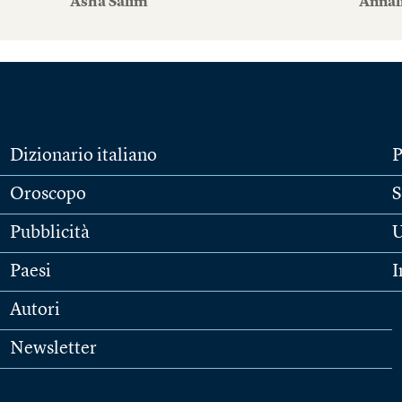
Asha Salim
Annal
Dizionario italiano
P
Oroscopo
S
Pubblicità
U
Paesi
I
Autori
Newsletter