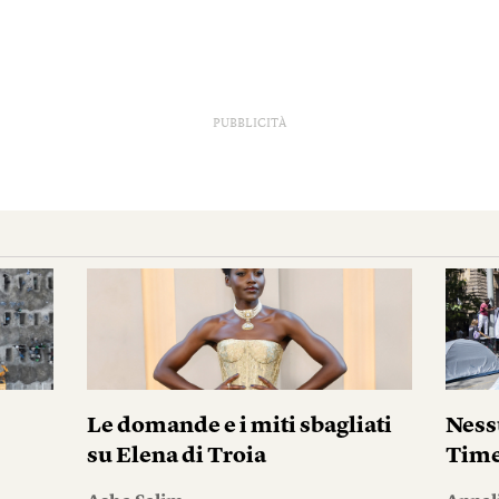
PUBBLICITÀ
Le domande e i miti sbagliati
Ness
su Elena di Troia
Tim