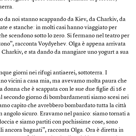
uerra.
o da noi stanno scappando da Kiev, da Charkiv, da
ate e stanche: in molti casi hanno viaggiato per
he scendono sotto lo zero. Si fermano nel teatro per
rtono”, racconta Voydyehev. Olga è appena arrivata
a Charkiv, e sta dando da mangiare uno yogurt a sua
ue giorni nei rifugi antiaerei, sottoterra. I
o vicini a casa mia, ma avevamo molta paura che
la donna che è scappata con le sue due figlie di 16 e
al secondo giorno di bombardamenti siamo scesi nei
iamo capito che avrebbero bombardato tutta la città
angolo sicuro. Eravamo nel panico: siamo tornati a
 doccia e siamo partiti con pochissime cose, sono
lli ancora bagnati”, racconta Olga. Ora è diretta in