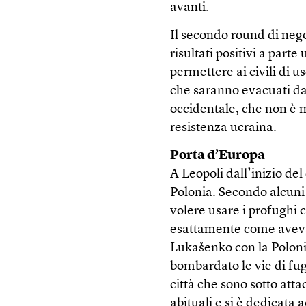
avanti.
Il secondo round di nego
risultati positivi a part
permettere ai civili di u
che saranno evacuati da 
occidentale, che non è ma
resistenza ucraina.
Porta d’Europa
A Leopoli dall’inizio del
Polonia. Secondo alcuni 
volere usare i profughi 
esattamente come aveva 
Lukašenko con la Polon
bombardato le vie di fug
città che sono sotto atta
abituali e si è dedicata