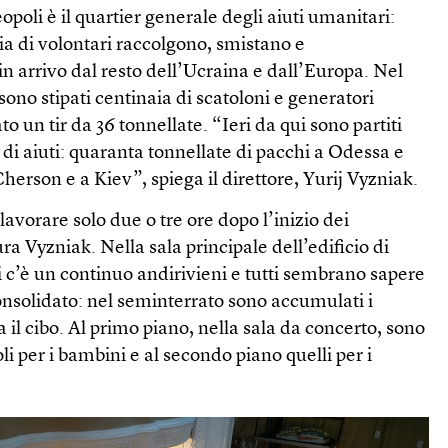
eopoli è il quartier generale degli aiuti umanitari:
ia di volontari raccolgono, smistano e
i in arrivo dal resto dell’Ucraina e dall’Europa. Nel
sono stipati centinaia di scatoloni e generatori
to un tir da 36 tonnellate. “Ieri da qui sono partiti
di aiuti: quaranta tonnellate di pacchi a Odessa e
Cherson e a Kiev”, spiega il direttore, Yurij Vyzniak.
vorare solo due o tre ore dopo l’inizio dei
 Vyzniak. Nella sala principale dell’edificio di
 c’è un continuo andirivieni e tutti sembrano sapere
consolidato: nel seminterrato sono accumulati i
a il cibo. Al primo piano, nella sala da concerto, sono
oli per i bambini e al secondo piano quelli per i