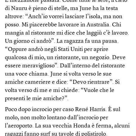
È mezzanotte passata. Come tutte le sere, il cielo
di Nauru è pieno di stelle, ma June ha la testa
altrove: “Anch’io vorrei lasciare l’isola, ma non
posso. Mi piacerebbe lavorare in Australia. Chi
mangia al ristorante mi dice che laggiù c’è lavoro.
Un giorno ci andrò”. La ragazza fa una pausa.
“Oppure andrò negli Stati Uniti per aprire
qualcosa di mio, un ristorante, un negozio. Deve
essere meraviglioso”. Dall’interno del ristorante
una voce chiama. June si volta verso le sue
amiche cameriere e dice: “Devo rientrare”. Si
volta verso di me e mi chiede: “Vuole che le
presenti le mie amiche?”.
Poco dopo incrocio per caso René Harris. È sul
molo, non molto lontano dall’incrocio per
l’aeroporto. La sua vecchia Honda è ferma, alcuni
ragazzi fanno surf su tavole di polistirolo.