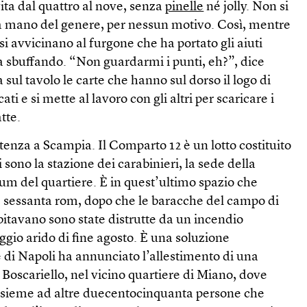
vita dal quattro al nove, senza
pinelle
né jolly. Non si
na mano del genere, per nessun motivo. Così, mentre
i si avvicinano al furgone che ha portato gli aiuti
a sbuffando. “Non guardarmi i punti, eh?”, dice
sul tavolo le carte che hanno sul dorso il logo di
i e si mette al lavoro con gli altri per scaricare i
atte.
stenza a Scampia. Il Comparto 12 è un lotto costituito
i sono la stazione dei carabinieri, la sede della
ium del quartiere. È in quest’ultimo spazio che
 sessanta rom, dopo che le baracche del campo di
abitavano sono state distrutte da un incendio
gio arido di fine agosto. È una soluzione
di Napoli ha annunciato l’allestimento di una
Boscariello, nel vicino quartiere di Miano, dove
insieme ad altre duecentocinquanta persone che