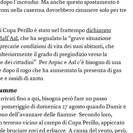
 dopo l’incendio. Ma anche questo spostamento è
 rom nella caserma dovrebbero rimanere solo per tre
i Cupa Perillo è stato nel frattempo
dichiarato
dall’Asl
, che ha segnalato la “grave situazione
 precarie condizioni di vita dei suoi abitanti, che
teriormente il grado di pregiudizio verso la
 dei cittadini”. Per Arpac e Asl c’è bisogno di una
ie dopo il rogo che ha aumentato la presenza di gas
 e ossidi di azoto.
fiamme
rivati fino a qui, bisogna però fare un passo
el pomeriggio di domenica 27 agosto quando Damir e
rgono dell’avanzare delle fiamme. Secondo loro,
 terreno vicino al campo di Cupa Perillo, appiccato
e bruciare rovi ed erbacce. A causa del vento, però,