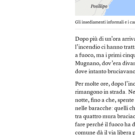
Gli insediamenti informali e i cam
Dopo più di un’ora arri
l’incendio ci hanno tra
a fuoco, ma i primi cinq
Mugnano, dov’era divamp
dove intanto bruciavano
Per molte ore, dopo l’i
rimangono in strada. Nes
notte, fino a che, spente
nelle baracche: quelli 
tra quattro mura brucia
fare perché il fuoco ha d
comune dà il via libera