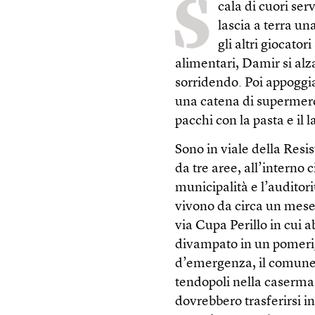
S
cala di cuori ser
lascia a terra u
gli altri giocator
alimentari, Damir si alz
sorridendo. Poi appoggia 
una catena di supermercat
pacchi con la pasta e il l
Sono in viale della Resi
da tre aree, all’interno c
municipalità e l’auditor
vivono da circa un mese
via Cupa Perillo in cui 
divampato in un pomerig
d’emergenza, il comune 
tendopoli nella caserma 
dovrebbero trasferirsi 