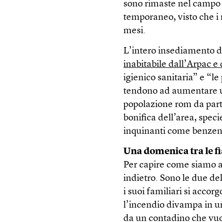
sono rimaste nel campo
temporaneo, visto che i
mesi.
L’intero insediamento d
inabitabile dall’Arpac e 
igienico sanitaria” e “le
tendono ad aumentare ul
popolazione rom da parte
bonifica dell’area, spec
inquinanti come benzene
Una domenica tra le 
Per capire come siamo ar
indietro. Sono le due d
i suoi familiari si acco
l’incendio divampa in un
da un contadino che vuol