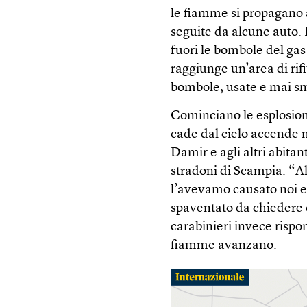
le fiamme si propagano 
seguite da alcune auto. 
fuori le bombole del gas 
raggiunge un’area di rifi
bombole, usate e mai sm
Cominciano le esplosioni
cade dal cielo accende nu
Damir e agli altri abitan
stradoni di Scampia. “Al 
l’avevamo causato noi e 
spaventato da chiedere d
carabinieri invece rispo
fiamme avanzano.