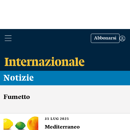
Abbonarsi
Notizie
Fumetto
31
LUG 2025
Mediterraneo