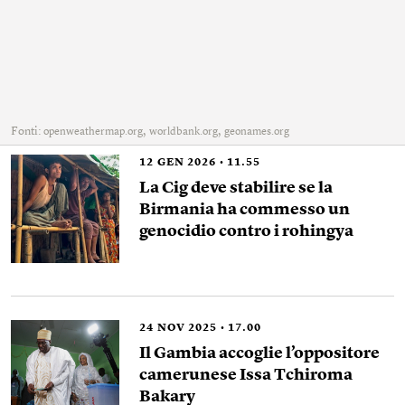
Fonti:
,
,
openweathermap.org
worldbank.org
geonames.org
12
GEN 2026
11.55
La Cig deve stabilire se la
Birmania ha commesso un
genocidio contro i rohingya
24
NOV 2025
17.00
Il Gambia accoglie l’oppositore
camerunese Issa Tchiroma
Bakary