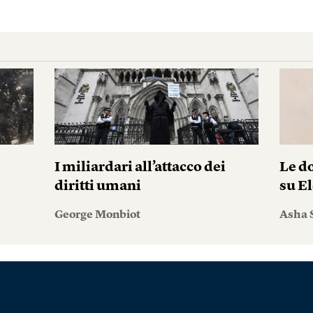
I miliardari all’attacco dei
Le do
diritti umani
su El
George Monbiot
Asha 