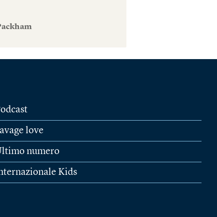
 Packham
odcast
avage love
ltimo numero
nternazionale Kids