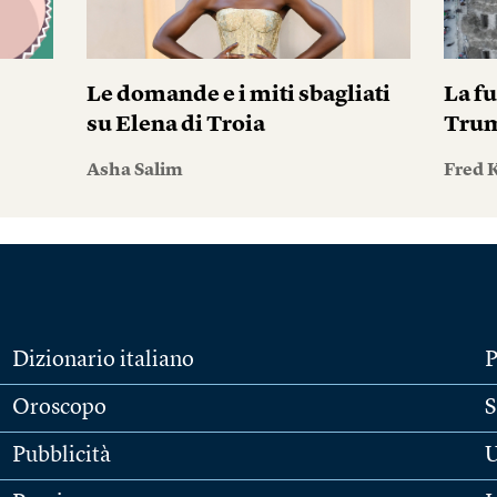
Le domande e i miti sbagliati
La fu
su Elena di Troia
Tru
Asha Salim
Fred 
Dizionario italiano
P
Oroscopo
S
Pubblicità
U