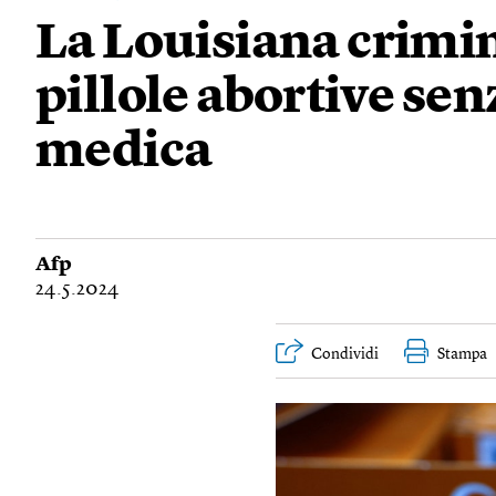
La Louisiana crimin
pillole abortive se
medica
Afp
24.5.2024
Condividi
Stampa