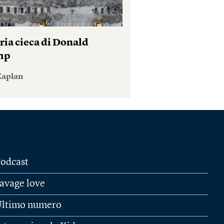
ria cieca di Donald
mp
Kaplan
odcast
avage love
ltimo numero