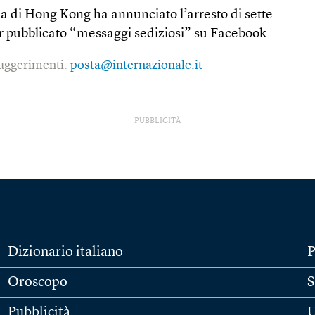
zia di Hong Kong ha annunciato l’arresto di sette
r pubblicato “messaggi sediziosi” su Facebook.
 suggerimenti:
posta@internazionale.it
PUBBLICITÀ
Dizionario italiano
P
Oroscopo
S
Pubblicità
U