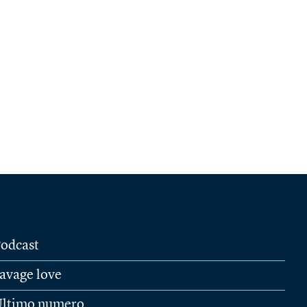
odcast
avage love
ltimo numero