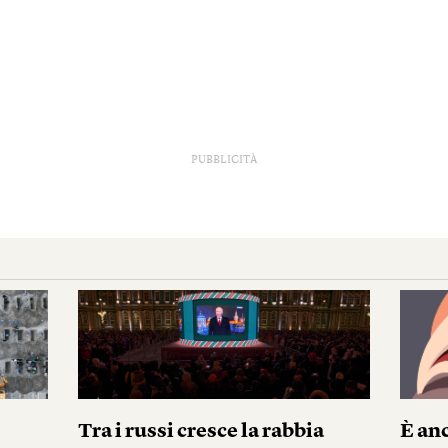
PUBBLICITÀ
Tra i russi cresce la rabbia
È anc