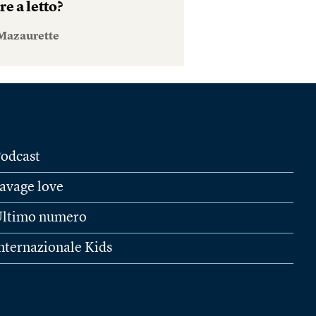
e a letto?
Mazaurette
odcast
avage love
ltimo numero
nternazionale Kids