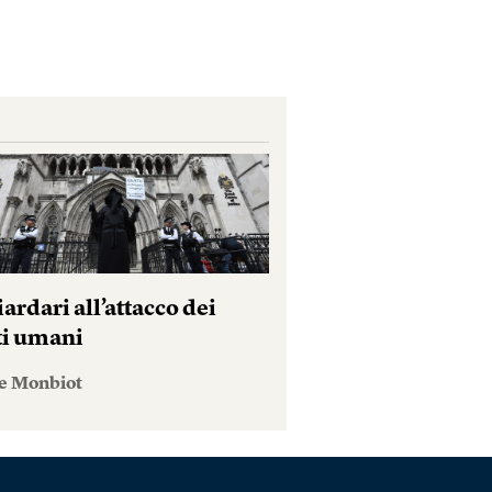
iardari all’attacco dei
tti umani
e Monbiot