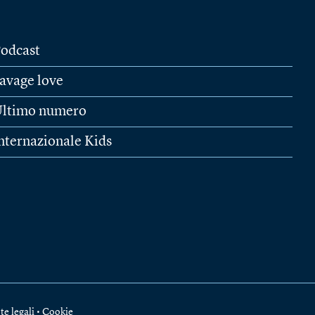
odcast
avage love
ltimo numero
nternazionale Kids
te legali
•
Cookie