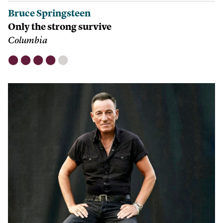
Bruce Springsteen
Only the strong survive
Columbia
⬤
⬤
⬤
⬤
⬤