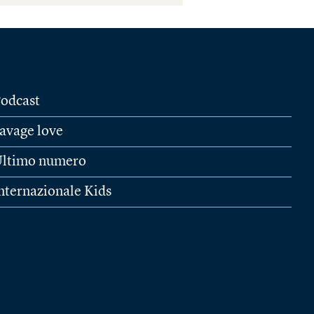
odcast
avage love
ltimo numero
nternazionale Kids