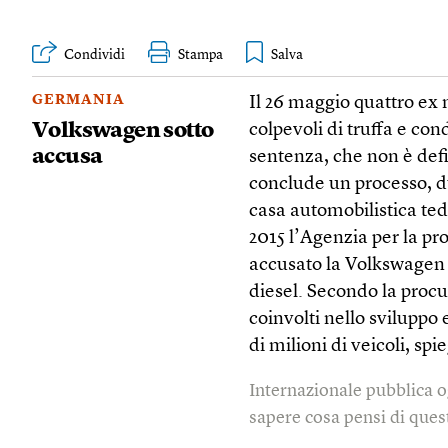
Condividi
Stampa
GERMANIA
Il 26 maggio quattro ex
Volkswagen sotto
colpevoli di truffa e co
accusa
sentenza, che non è defin
conclude un processo, du
casa automobilistica te
2015 l’Agenzia per la pr
accusato la Volkswagen d
diesel. Secondo la procu
coinvolti nello sviluppo 
di milioni di veicoli, spi
Internazionale pubblica o
sapere cosa pensi di quest