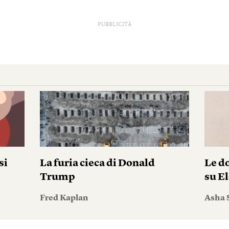
PUBBLICITÀ
si
La furia cieca di Donald
Le do
Trump
su El
Fred Kaplan
Asha 