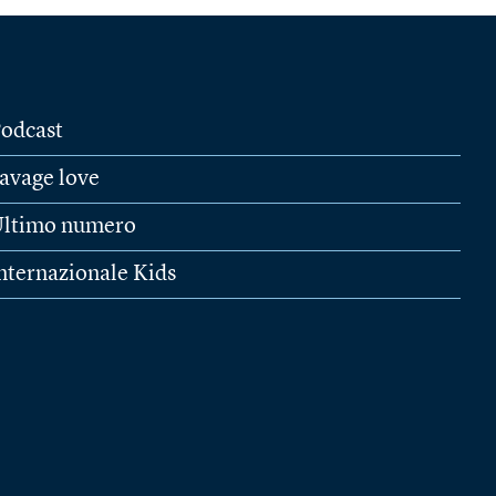
odcast
avage love
ltimo numero
nternazionale Kids