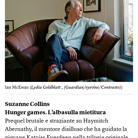
Ian McEwan (
Lydia Goldblatt , (Guardian/eyevine/Contrasto)
)
Suzanne Collins
Hunger games. L’albasulla mietitura
Prequel brutale e straziante su Haymitch
Abernathy, il mentore disilluso che ha guidato la
giovane Katniss Everdeen nella trilogia originale.