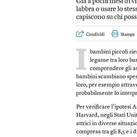
Già a pochi mesi di v
labbra o usare lo ste
capiscono su chi pos
Condividi
Stampa
I
bambini piccoli ri
legame tra loro bas
comprendere gli as
bambini scambiano spesso
loro, per esempio attrave
probabilmente lo interp
Per verificare l’ipotesi 
Harvard, negli Stati Uni
attrici in diverse situaz
compresa tra gli 8,5 e i d