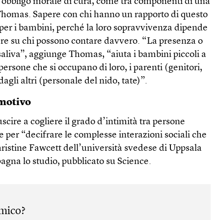
 obbligo morale di cura, come tra componenti di una
 Thomas. Sapere con chi hanno un rapporto di questo
 per i bambini, perché la loro sopravvivenza dipende
ere su chi possono contare davvero. “La presenza o
saliva”, aggiunge Thomas, “aiuta i bambini piccoli a
 persone che si occupano di loro, i parenti (genitori,
 dagli altri (personale del nido, tate)”.
emotivo
iuscire a cogliere il grado d’intimità tra persone
 per “decifrare le complesse interazioni sociali che
hristine Fawcett dell’università svedese di Uppsala
agna lo studio, pubblicato su Science.
amico?