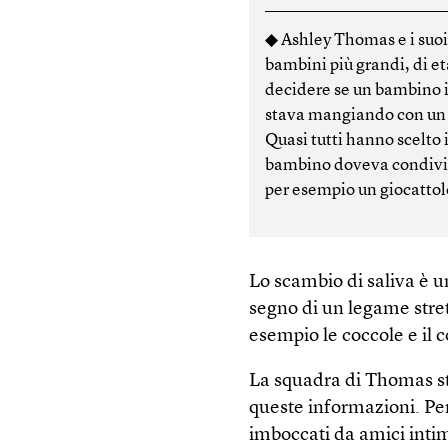
◆ Ashley Thomas e i suo
bambini più grandi, di et
decidere se un bambino 
stava mangiando con un f
Quasi tutti hanno scelto i
bambino doveva condivid
per esempio un giocattol
Lo scambio di saliva è
segno di un legame stret
esempio le coccole e il
La squadra di Thomas stu
queste informazioni. Pe
imboccati da amici intim