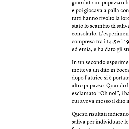
guardato un pupazzo che
e poi giocava a palla co
tutti hanno rivolto la lo
stato lo scambio di saliv
consolarlo. L’esperiment
compresa tra i 14,5 e i 
ed etnia, e ha dato gli ste
In un secondo esperimen
metteva un dito in bocca
dopo l’attrice si è porta
altro pupazzo. Quando l’
esclamato “Oh no!”, i ba
cui aveva messo il dito i
Questi risultati indicano
saliva per individuare l