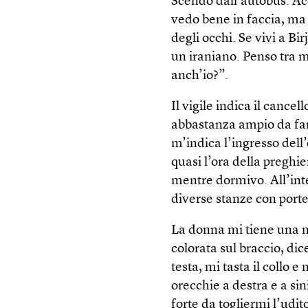
Scendo dall’autobus. Ac
vedo bene in faccia, ma 
degli occhi. Se vivi a B
un iraniano. Penso tra 
anch’io?”.
Il vigile indica il cance
abbastanza ampio da far
m’indica l’ingresso dell
quasi l’ora della preghie
mentre dormivo. All’inte
diverse stanze con porte
La donna mi tiene una ma
colorata sul braccio, dic
testa, mi tasta il collo e
orecchie a destra e a s
forte da togliermi l’udi