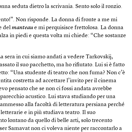
nna seduta dietro la scrivania. Sento solo il ronzio.
nto!”. Non risponde. La donna di fronte a me mi
ne del
manteau
e mi perquisisce frettolosa. La donna
 alza in piedi e questa volta mi chiede: “Che sostanze
a sera in cui siamo andati a vedere Tarkovskij,
sato il suo pacchetto, ma ho rifiutato. Lui si è fatto
detto: “Una studente di teatro che non fuma? Non c’è
entita costretta ad accettare l’invito per il cinema
vo pensato che se non ci fossi andata avrebbe
apparecchio acustico. Lui stava studiando per una
 ammesso alla facoltà di letteratura persiana perché
letterarie e in più studiava teatro. Il suo
o lontano da quello di belle arti, solo trecento
ser Samavat non ci voleva niente per raccontarlo a