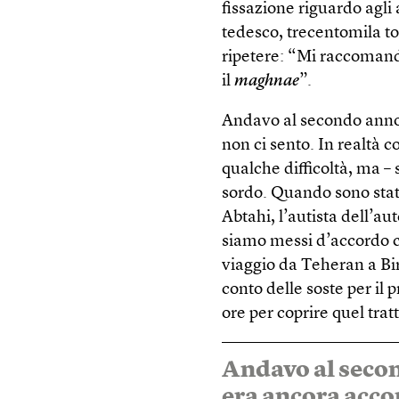
fissazione riguardo agl
tedesco, trecentomila t
ripetere: “Mi raccomando
il
maghnae
”.
Andavo al secondo anno 
non ci sento. In realtà 
qualche difficoltà, ma –
sordo. Quando sono stat
Abtahi, l’autista dell’au
siamo messi d’accordo c
viaggio da Teheran a B
conto delle soste per il 
ore per coprire quel trat
Andavo al secon
era ancora acco