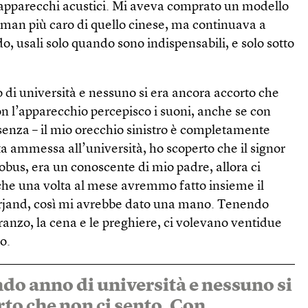
i apparecchi acustici. Mi aveva comprato un modello
oman più caro di quello cinese, ma continuava a
, usali solo quando sono indispensabili, e solo sotto
di università e nessuno si era ancora accorto che
con l’apparecchio percepisco i suoni, anche se con
 senza – il mio orecchio sinistro è completamente
a ammessa all’università, ho scoperto che il signor
tobus, era un conoscente di mio padre, allora ci
he una volta al mese avremmo fatto insieme il
irjand, così mi avrebbe dato una mano. Tenendo
pranzo, la cena e le preghiere, ci volevano ventidue
to.
do anno di università e nessuno si
rto che non ci sento. Con