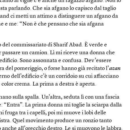
canto al vigile c’è anche un ragazzo afgano. Non lo
sta parlando. Che sia afgano lo capisco dal taglio
irjand ci metti un attimo a distinguere un afgano da
me e me: “Non è che pensano che sia afgana
llo del commissariato di Sharif Abad. È verde e
 passare un camion. Lì mi riceve una donna che
’edificio. Sono assonnata e confusa. Dev’essere
ra del pomeriggio, o forse hanno già recitato l’
azan
rno dell’edificio c’è un corridoio su cui affacciano
 color crema. La prima a destra è aperta.
no sulla spalla. Un’altra, seduta lì con una fascia
e: “Entra”. La prima donna mi toglie la sciarpa dalla
 mi fruga tra i capelli, poi mi muove i lobi delle
inistra. Quel movimento produce un ronzio tanto
to anche all’orecchio destro. Le si muovono le labbra.