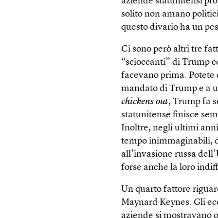
aziende statunitensi pr
solito non amano politi
questo divario ha un pes
Ci sono però altri tre fat
“scioccanti” di Trump c
facevano prima. Potete d
mandato di Trump e a un
chickens out
, Trump fa s
statunitense finisce sem
Inoltre, negli ultimi ann
tempo inimmaginabili, d
all’invasione russa dell
forse anche la loro indif
Un quarto fattore riguard
Maynard Keynes. Gli eco
aziende si mostravano ott