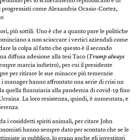
opendono per lo schieramento repubblicano e di
ci progressisti come Alexandria Ocasio-Cortez,
o.
tori, più sottili. Uno è che a quanto pare le politiche
ominciano a non scioccare i vertici aziendali come
are la colpa al fatto che questo è il secondo
a diffusa adesione alla tesi Taco (
Trump always
empre marcia indietro), per cui il presidente
pre per ritirare le sue minacce più temerarie.
i i manager hanno affrontato una serie di crisi un
a quella finanziaria alla pandemia di covid-19 fino
’Ucraina. La loro resistenza, quindi, è aumentata, e
ferenza.
a i cosiddetti spiriti animali, per citare John
nomisti hanno sempre dato per scontato che se le
imiste in pubblico, lo erano anche gli investitori.