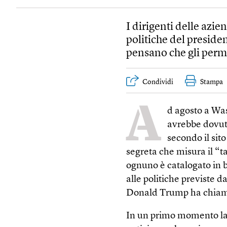
I dirigenti delle azie
politiche del presid
pensano che gli perme
Condividi
Stampa
A
d agosto a Was
avrebbe dovuto
secondo il sit
segreta che misura il “ta
ognuno è catalogato in b
alle politiche previste d
Donald Trump ha chiamat
In un primo momento la