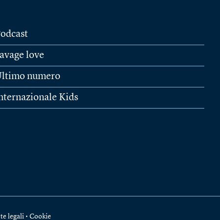
odcast
avage love
ltimo numero
nternazionale Kids
te legali
•
Cookie