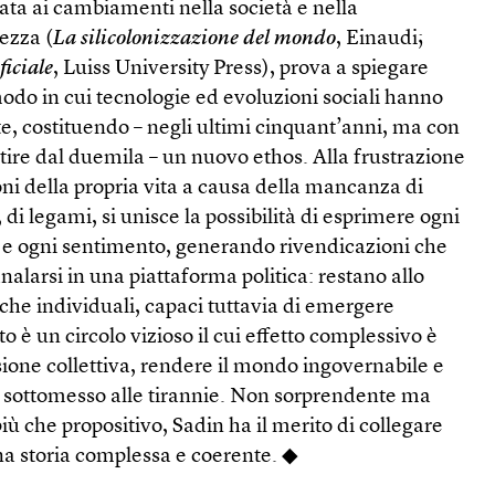
ata ai cambiamenti nella società e nella
hezza (
La silicolonizzazione del mondo
, Einaudi;
ficiale
, Luiss University Press), prova a spiegare
modo in cui tecnologie ed evoluzioni sociali hanno
e, costituendo – negli ultimi cinquant’anni, ma con
rtire dal duemila – un nuovo ethos. Alla frustrazione
ni della propria vita a causa della mancanza di
 di legami, si unisce la possibilità di esprimere ogni
o e ogni sentimento, generando rivendicazioni che
nalarsi in una piattaforma politica: restano allo
iche individuali, capaci tuttavia di emergere
to è un circolo vizioso il cui effetto complessivo è
ione collettiva, rendere il mondo ingovernabile e
sottomesso alle tirannie. Non sorprendente ma
iù che propositivo, Sadin ha il merito di collegare
na storia complessa e coerente. ◆