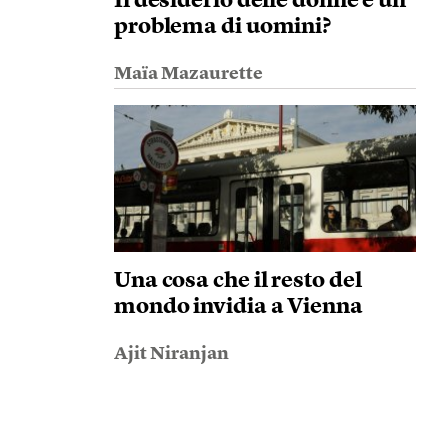
Il desiderio delle donne è un
problema di uomini?
Maïa Mazaurette
Una cosa che il resto del
mondo invidia a Vienna
Ajit Niranjan