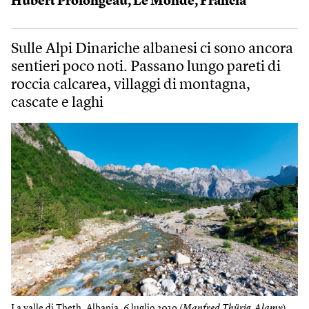
Hubert Prolongeau
,
Le Monde
,
Francia
Sulle Alpi Dinariche albanesi ci sono ancora
sentieri poco noti. Passano lungo pareti di
roccia calcarea, villaggi di montagna,
cascate e laghi
La valle di Theth, Albania, 6 luglio 2019 (
Manfred Thürig, Alamy
)