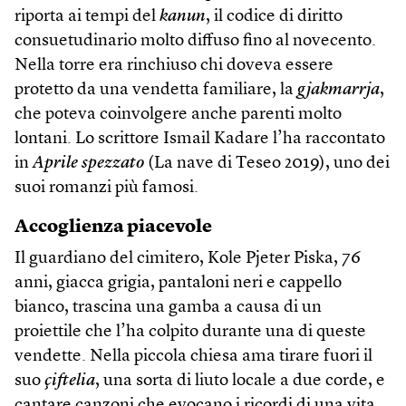
riporta ai tempi del
kanun
, il codice di diritto
consuetudinario molto diffuso fino al novecento.
Nella torre era rinchiuso chi doveva essere
protetto da una vendetta familiare, la
gjakmarrja
,
che poteva coinvolgere anche parenti molto
lontani. Lo scrittore Ismail Kadare l’ha raccontato
in
Aprile spezzato
(La nave di Teseo 2019), uno dei
suoi romanzi più famosi.
Accoglienza piacevole
Il guardiano del cimitero, Kole Pjeter Piska, 76
anni, giacca grigia, pantaloni neri e cappello
bianco, trascina una gamba a causa di un
proiettile che l’ha colpito durante una di queste
vendette. Nella piccola chiesa ama tirare fuori il
suo
çiftelia
, una sorta di liuto locale a due corde, e
cantare canzoni che evocano i ricordi di una vita