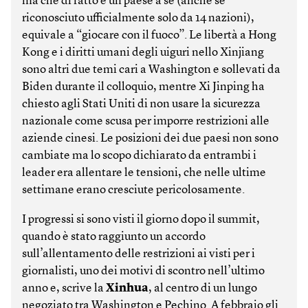
ma che di fatto è un paese a sé (anche se
riconosciuto ufficialmente solo da 14 nazioni),
equivale a “giocare con il fuoco”. Le libertà a Hong
Kong e i diritti umani degli uiguri nello Xinjiang
sono altri due temi cari a Washington e sollevati da
Biden durante il colloquio, mentre Xi Jinping ha
chiesto agli Stati Uniti di non usare la sicurezza
nazionale come scusa per imporre restrizioni alle
aziende cinesi. Le posizioni dei due paesi non sono
cambiate ma lo scopo dichiarato da entrambi i
leader era allentare le tensioni, che nelle ultime
settimane erano cresciute pericolosamente.
I progressi si sono visti il giorno dopo il summit,
quando è stato raggiunto un accordo
sull’allentamento delle restrizioni ai visti per i
giornalisti, uno dei motivi di scontro nell’ultimo
anno e, scrive la
Xinhua
, al centro di un lungo
negoziato tra Washington e Pechino. A febbraio gli